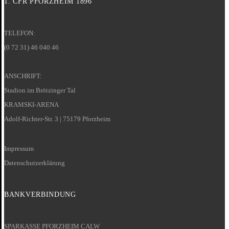
1. CFR PFORZHEIM 1896
TELEFON:
(0 72 31) 46 040 46
ANSCHRIFT:
Stadion im Brötzinger Tal
KRAMSKI-ARENA
Adolf-Richter-Str. 3 | 75179 Pforzheim
Impressum
Datenschutzerklärung
BANKVERBINDUNG
SPARKASSE PFORZHEIM CALW