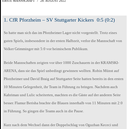
ERSTE MANNSCHAFT
28. AUGUST 2022
1. CfR Pforzheim – SV Stuttgarter Kickers 0:5 (0:2)
So hatte man sich das im Pforzheimer Lager nicht vorgestellt. Trotz eines
guten Spiels, insbesondere in der ersten Halbzeit, verlor die Mannschaft von
Volker Grimminger mit 5:0 vor heimischem Publikum.
Beide Mannschaften zeigten vor über 1000 Zuschauern in der KRAMSKI-
ARENA, dass sie das Spiel unbedingt gewinnen wollten. Robin Münst auf
Pforzheimer und David Braig auf Stuttgarter Seite hatten bereits in den ersten
10 Minuten Gelegenheit, ihr Team in Führung zu bringen. Nachdem auch
Kahriman und Lulic scheiterten, machten es die Gäste auf der anderen Seite
besser. Flamur Berisha brachte die Blauen innerhalb von 11 Minuten mit 2:0
in Führung. So gingen die Teams auch in die Pause.
Kurz nach dem Wechsel dann der Doppelschlag von Oguzhan Kececi und