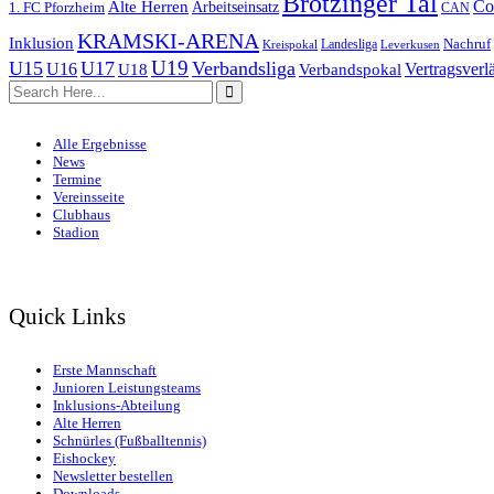
Brötzinger Tal
Co
Alte Herren
1. FC Pforzheim
Arbeitseinsatz
CAN
KRAMSKI-ARENA
Inklusion
Nachruf
Landesliga
Kreispokal
Leverkusen
U19
U15
U17
Verbandsliga
U16
Verbandspokal
Vertragsverl
U18
Alle Ergebnisse
News
Termine
Vereinsseite
Clubhaus
Stadion
Quick Links
Erste Mannschaft
Junioren Leistungsteams
Inklusions-Abteilung
Alte Herren
Schnürles (Fußballtennis)
Eishockey
Newsletter bestellen
Downloads