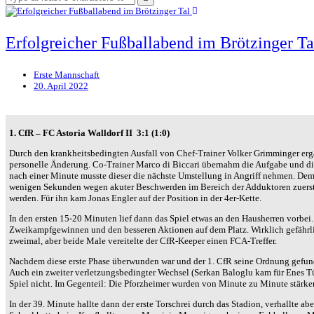
LIGA – WECHSELBÖRSE
VFR PFORZHEIM 1897
TORSCHÜTZEN
SCHNÜRLES
HISTORIE
PRESSE / MEDIEN
LIGA – SPIELPLAN
EISHOCKEY
1. CFR PFORZHEIM 1896
Erfolgreicher Fußballabend im Brötzinger Ta
LIGA – TORSCHÜTZEN
SAISON 2015/2016
LIGA – ZUSCHAUER
SAISON 2016/2017
Erste Mannschaft
LIGA – FAIRNESSTABELLE
1. FC PFORZHEIM 1896
20. April 2022
LIGA – WECHSELBÖRSE
VFR PFORZHEIM 1897
PRESSE / MEDIEN
1. CfR – FC Astoria Walldorf II 3:1 (1:0)
Durch den krankheitsbedingten Ausfall von Chef-Trainer Volker Grimminger ergab
personelle Änderung. Co-Trainer Marco di Biccari übernahm die Aufgabe und di
nach einer Minute musste dieser die nächste Umstellung in Angriff nehmen. Dem
wenigen Sekunden wegen akuter Beschwerden im Bereich der Adduktoren zuers
werden. Für ihn kam Jonas Engler auf der Position in der 4er-Kette.
In den ersten 15-20 Minuten lief dann das Spiel etwas an den Hausherren vorbei.
Zweikampfgewinnen und den besseren Aktionen auf dem Platz. Wirklich gefährl
zweimal, aber beide Male vereitelte der CfR-Keeper einen FCA-Treffer.
Nachdem diese erste Phase überwunden war und der 1. CfR seine Ordnung gefunde
Auch ein zweiter verletzungsbedingter Wechsel (Serkan Baloglu kam für Enes T
Spiel nicht. Im Gegenteil: Die Pforzheimer wurden von Minute zu Minute stärker
In der 39. Minute hallte dann der erste Torschrei durch das Stadion, verhallte abe