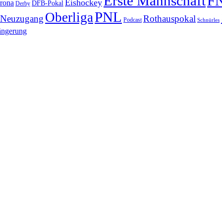
F
Erste Mannschaft
Eishockey
rona
DFB-Pokal
Derby
PNL
Oberliga
Neuzugang
Rothauspokal
Podcast
Schnürles
ängerung