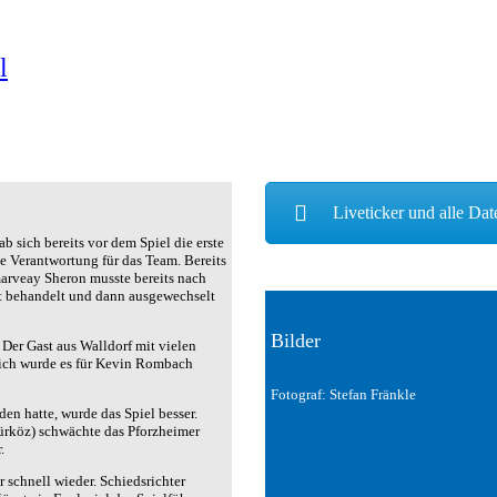
CLUBHAUS
U9 / F1 (2012)
VIDEOCLIPS
U8 / F2
l
U7 / BAMBINI
Liveticker und alle Da
 sich bereits vor dem Spiel die erste
e Verantwortung für das Team. Bereits
arveay Sheron musste bereits nach
t behandelt und dann ausgewechselt
Bilder
 Der Gast aus Walldorf mit vielen
ich wurde es für Kevin Rombach
Fotograf: Stefan Fränkle
n hatte, wurde das Spiel besser.
ürköz) schwächte das Pforzheimer
.
r schnell wieder. Schiedsrichter