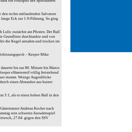
nst ein Foulspiel des Spielführers
 den rechts mitlaufenden Salvatore
s lange Eck zur 1:0-Führung. So ging
h Lulic zunächst am Pfosten. Der Ball
die Grundlinie durchtankte und von
, der die Kugel annahm und trocken im
 Verletzungspech – Keeper Mike
 dauerte bis zur 86. Minute bis Marco
eper elfmeterreif völlig freistehend
chauer stumm. Wenige Augenblicke
 durch einen Abstauber aus kurzer
 3:1, als er einen hohen Ball in den
 Gästetrainer Andreas Kocher nach
mstag sein schweres Auswärtsspiel
Mittwoch, 27.04. gegen den SSV