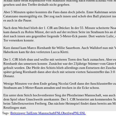
Schaal hatte beim Kopfballtor von Maurizio Macorig nach einem Eckball von Mü
gesehen und den Treffer deshalb nicht gegeben.
Aber 5 Minuten später konnten die Fans dann doch jubeln. Emre Kahriman setzte
Catanzano mustergültig ein. Der zog nach innen und schob den Ball platziert in
es auch in die Pause.
Nach dem Wechsel blieb der 1. CfR am Drücker. In der 55. Minute scheiterte Noa
kam danach zu Robin Münst, der sich auf der rechten Seite im Strafraum bis an 
dort nach innen ans gegenüber liegende 5-Meter-Eck passte. Dort wartete Lulic
Tor versenken konnte.
Kurz darauf kam Marco Rienhardt für Willie Sauerborn. Auch Walldorf nun mit
Haberkorn kam für den verletzten Lucca Kletti.
Der 1. CfR blieb dran und wollte mit weiteren Toren den Sack zumachen. Aber es
Rienhardt das umsetzen konnte. Zunächst war der 23jährige Stürmer vom Gäste-Ke
gefoult worden. Die Pfeife des Schiris blieb allerdings zum Entsetzen der Zus
später gelang Rienhardt dann aber doch mit seinem vierten Saisontreffer das 3:0
Distanz.
Wenige Minuten vor dem Ende gelang Nicolai Groß dann der Anschlusstreffer zum
Strafraum am 5-Meter-Raum annahm und trocken in die Ecke schoss.
Ein unter dem Strich hochverdienter Sieg der Pforzheimer Mannschaft, was auch
dem Spiel ohne Umschweife anerkannte. Der 1. CfR bestreitet am kommenden Sa
beim Tabellenzweiten Freiberg. Das nächste Heimspiel findet dann bereits am 
Reutlingen statt.
Tags :
Brötzinger Tal
Erste Mannschaft
FNL
Oberliga
PNL
SNL