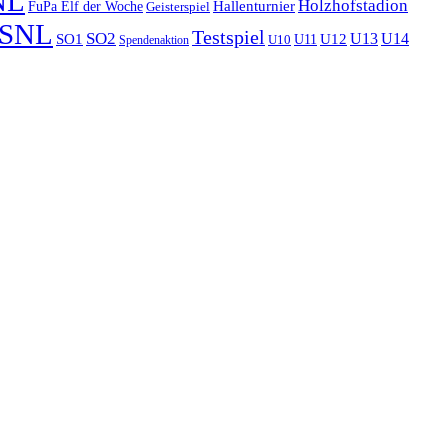
NL
Holzhofstadion
FuPa Elf der Woche
Hallenturnier
Geisterspiel
SNL
Testspiel
SO2
U13
U14
SO1
U11
U12
U10
Spendenaktion