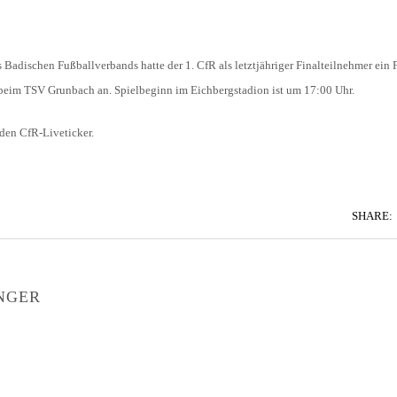
HOLZHOF
U10 / E2 (2011)
DOKUMENTE
CLUBHAUS
U9 / F1 (2012)
VIDEOCLIPS
adischen Fußballverbands hatte der 1. CfR als letztjähriger Finalteilnehmer ein Fr
beim TSV Grunbach an. Spielbeginn im Eichbergstadion ist um 17:00 Uhr.
U8 / F2
896
U7 / BAMBINI
 den CfR-Liveticker.
SHARE:
96
7
NGER