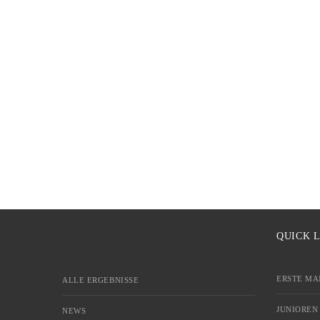
QUICK 
ERSTE MA
ALLE ERGEBNISSE
JUNIOREN
NEWS