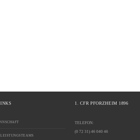
LINKS
1. CFR PFORZHEIM 1896
NNSCHAFT
TELEFON:
(0 72 31) 46 040 46
 LEISTUNGSTEAMS