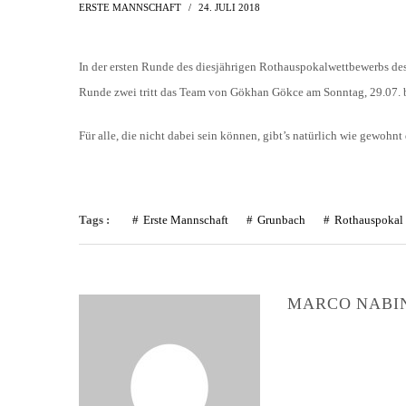
AH-TURNIER
ERSTE MANNSCHAFT
24. JULI 2018
STATISTIK
MITGLIEDSCHAFT
SCHIEDSRICHTER
TORSCHÜTZEN
HISTORIE
In der ersten Runde des diesjährigen Rothauspokalwettbewerbs des B
SCHNÜRLES
Runde zwei tritt das Team von Gökhan Gökce am Sonntag, 29.07. 
LIGA – SPIELPLAN
1. CFR PFORZHEIM 1
EISHOCKEY
LIGA – TORSCHÜTZEN
Für alle, die nicht dabei sein können, gibt’s natürlich wie gewohnt
SAISON 2015/2016
LIGA – ZUSCHAUER
SAISON 2016/2017
LIGA – FAIRNESSTABELLE
Tags :
Erste Mannschaft
Grunbach
Rothauspokal
1. FC PFORZHEIM 18
LIGA – WECHSELBÖRSE
VFR PFORZHEIM 189
PRESSE / MEDIEN
MARCO NABI