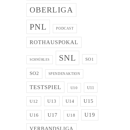
OBERLIGA
PNL
PODCAST
ROTHAUSPOKAL
SNL
SO1
SCHNÜRLES
SO2
SPENDENAKTION
TESTSPIEL
U11
U10
U15
U13
U14
U12
U19
U17
U16
U18
VERBANDSLIGA