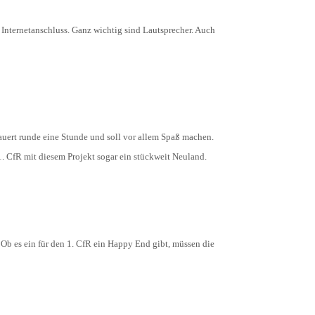
 Internetanschluss. Ganz wichtig sind Lautsprecher. Auch
auert runde eine Stunde und soll vor allem Spaß machen.
 1. CfR mit diesem Projekt sogar ein stückweit Neuland.
 Ob es ein für den 1. CfR ein Happy End gibt, müssen die