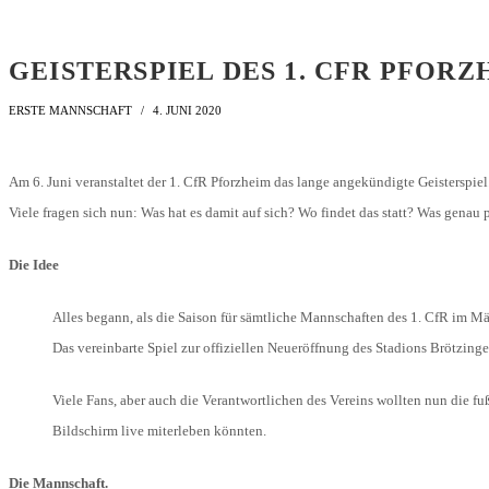
LIGA – SPIELPLAN
1. CFR PFORZHEIM 1896
EISHOCKEY
LIGA – TORSCHÜTZEN
GEISTERSPIEL DES 1. CFR PFOR
SAISON 2015/2016
LIGA – ZUSCHAUER
ERSTE MANNSCHAFT
4. JUNI 2020
SAISON 2016/2017
LIGA – FAIRNESSTABELLE
1. FC PFORZHEIM 1896
LIGA – WECHSELBÖRSE
Am 6. Juni veranstaltet der 1. CfR Pforzheim das lange angekündigte Geisterspie
VFR PFORZHEIM 1897
Viele fragen sich nun: Was hat es damit auf sich? Wo findet das statt? Was genau
PRESSE / MEDIEN
Die Idee
Alles begann, als die Saison für sämtliche Mannschaften des 1. CfR im Mä
Das vereinbarte Spiel zur offiziellen Neueröffnung des Stadions Brötzin
Viele Fans, aber auch die Verantwortlichen des Vereins wollten nun die fuß
Bildschirm live miterleben könnten.
Die Mannschaft.