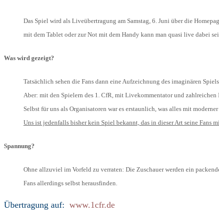
Das Spiel wird als Liveübertragung am Samstag, 6. Juni über die Homepage
mit dem Tablet oder zur Not mit dem Handy kann man quasi live dabei sei
Was wird gezeigt?
Tatsächlich sehen die Fans dann eine Aufzeichnung des imaginären Spiels.
Aber: mit den Spielern des 1. CfR, mit Livekommentator und zahlreichen I
Selbst für uns als Organisatoren war es erstaunlich, was alles mit moderne
Uns ist jedenfalls bisher kein Spiel bekannt, das in dieser Art seine Fans m
Spannung?
Ohne allzuviel im Vorfeld zu verraten: Die Zuschauer werden ein packende
Fans allerdings selbst herausfinden.
Übertragung auf:
www.1cfr.de