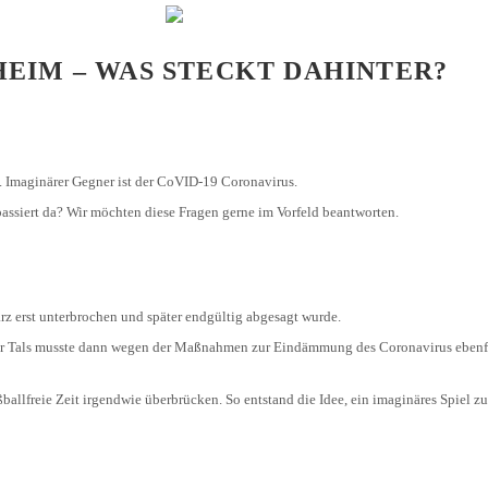
U8 / F2
U7 / BAMBINI
ZHEIM – WAS STECKT DAHINTER?
l. Imaginärer Gegner ist der CoVID-19 Coronavirus.
 passiert da? Wir möchten diese Fragen gerne im Vorfeld beantworten.
rz erst unterbrochen und später endgültig abgesagt wurde.
ger Tals musste dann wegen der Maßnahmen zur Eindämmung des Coronavirus ebenfal
ballfreie Zeit irgendwie überbrücken. So entstand die Idee, ein imaginäres Spiel zu