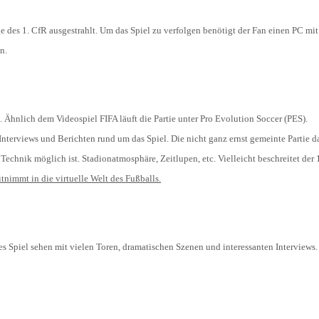
 des 1. CfR ausgestrahlt. Um das Spiel zu verfolgen benötigt der Fan einen PC mit
n.
 Ähnlich dem Videospiel FIFA läuft die Partie unter Pro Evolution Soccer (PES).
nterviews und Berichten rund um das Spiel. Die nicht ganz ernst gemeinte Partie d
r Technik möglich ist. Stadionatmosphäre, Zeitlupen, etc. Vielleicht beschreitet der
itnimmt in die virtuelle Welt des Fußballs.
s Spiel sehen mit vielen Toren, dramatischen Szenen und interessanten Interviews.