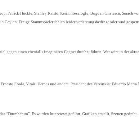
op, Patrick Huckle, Stanley Ratifo, Kerim Keseroglu, Bogdan Cristescu, Serach von
tih Ceylan. Einige Stammspieler fehlen leider verletzungsbedingt oder sind gesperrt
piel gegen einen ebenfalls imaginären Gegner durchzuführen. Wer wäre in der aktuel
Ernesto Ebola, Vitalij Herpes und andere. Präsident des Vereins ist Eduardo Maria 
d das “Drumherum”. Es wurden Interviews geführt, Grafiken erstellt, Szenen gedreht