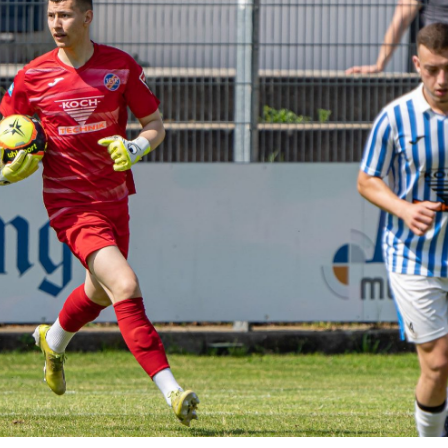
HOLZHOF
U10 / E2 (2011)
DOKUMENTE
CLUBHAUS
U9 / F1 (2012)
VIDEOCLIPS
U8 / F2
896
U7 / BAMBINI
96
7