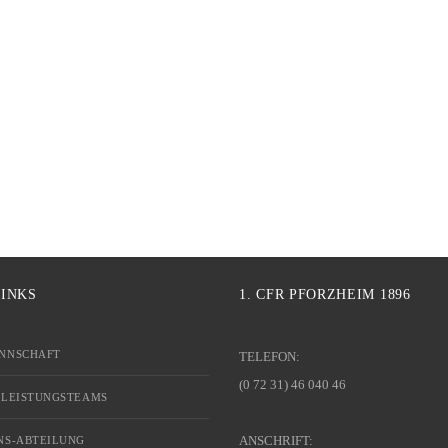
LINKS
1. CFR PFORZHEIM 1896
NNSCHAFT
TELEFON:
(0 72 31) 46 040 46
 LEISTUNGSTEAMS
ANSCHRIFT:
NS-ABTEILUNG