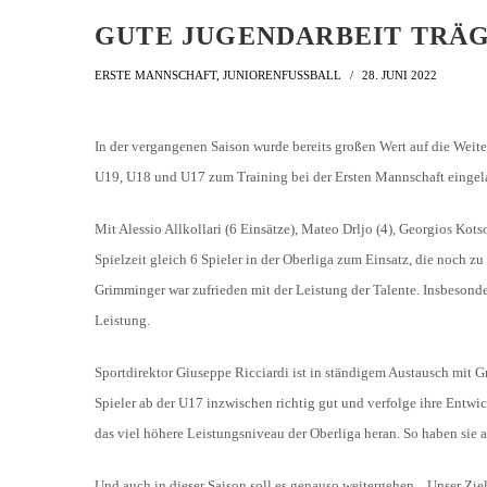
GUTE JUGENDARBEIT TRÄ
ERSTE MANNSCHAFT
,
JUNIORENFUSSBALL
28. JUNI 2022
In der vergangenen Saison wurde bereits großen Wert auf die Weite
U19, U18 und U17 zum Training bei der Ersten Mannschaft eingel
Mit Alessio Allkollari (6 Einsätze), Mateo Drljo (4), Georgios Kots
Spielzeit gleich 6 Spieler in der Oberliga zum Einsatz, die noch 
Grimminger war zufrieden mit der Leistung der Talente. Insbesond
Leistung.
Sportdirektor Giuseppe Ricciardi ist in ständigem Austausch mit
Spieler ab der U17 inzwischen richtig gut und verfolge ihre Entwi
das viel höhere Leistungsniveau der Oberliga heran. So haben sie a
Und auch in dieser Saison soll es genauso weitergehen. „Unser Ziel