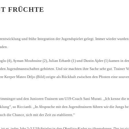
GT FRÜCHTE
rentwicklung und frühe Integration der Jugendspieler gelegt. Immer wieder wurden 
aden.
oglu (4), Ayman Mouhssine (2), Julian Erhardt (1) und Dustin Ajder (1) kamen in der
zu den Jugendmannschaften gehörten. Und sie machten ihre Sache sehr gut. Trainer V
ere Keeper Mateo Drljo (Bild) zeigte als Rückhalt zwischen den Pfosten eine souve
 Grimminger und den Junioren-Trainern um U19-Coach Sani Murati. „Ich kenne die 
cklung“, so Ricciardi. „In Absprache mit den Jugendtrainern führen wir die Jungs b
uch die Chance, sich mit der Zeit zu etablieren.“
 ist es, jedes Jahr 2-3 U19-Spieler in den Oberliga-Kader zu übernehmen. Das ist si