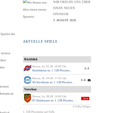
WIR FREUEN UNS ÜBER
EINEN NEUEN
SPONSOR
3. AUGUST 2026
Spieler der
AKTUELLE SPIELE
 letzten
olker
räne
meisten
ehutsam an
cherlich