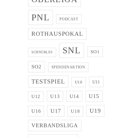
PNL
PODCAST
ROTHAUSPOKAL
SNL
SO1
SCHNÜRLES
SO2
SPENDENAKTION
TESTSPIEL
U11
U10
U15
U13
U14
U12
U19
U17
U16
U18
VERBANDSLIGA