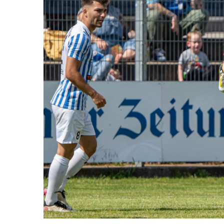
AH-TURNIER
STATISTIK
MITGLIEDSCHAFT
SCHIEDSRICHTER
TORSCHÜTZEN
HISTORIE
SCHNÜRLES
LIGA – SPIELPLAN
1. CFR PFORZHEIM 1
EISHOCKEY
LIGA – TORSCHÜTZEN
SAISON 2015/2016
LIGA – ZUSCHAUER
SAISON 2016/2017
LIGA – FAIRNESSTABELLE
1. FC PFORZHEIM 18
LIGA – WECHSELBÖRSE
VFR PFORZHEIM 189
PRESSE / MEDIEN