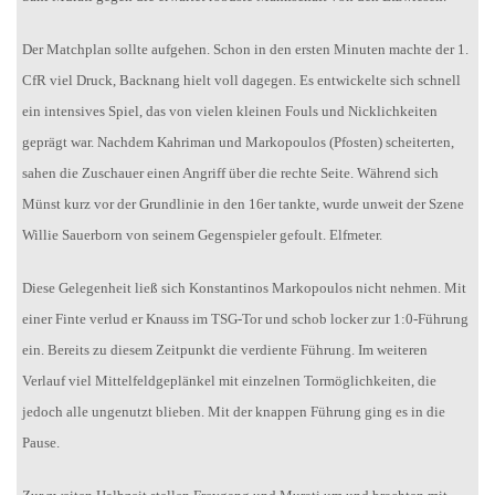
Der Matchplan sollte aufgehen. Schon in den ersten Minuten machte der 1.
CfR viel Druck, Backnang hielt voll dagegen. Es entwickelte sich schnell
ein intensives Spiel, das von vielen kleinen Fouls und Nicklichkeiten
geprägt war. Nachdem Kahriman und Markopoulos (Pfosten) scheiterten,
sahen die Zuschauer einen Angriff über die rechte Seite. Während sich
Münst kurz vor der Grundlinie in den 16er tankte, wurde unweit der Szene
Willie Sauerborn von seinem Gegenspieler gefoult. Elfmeter.
Diese Gelegenheit ließ sich Konstantinos Markopoulos nicht nehmen. Mit
einer Finte verlud er Knauss im TSG-Tor und schob locker zur 1:0-Führung
ein. Bereits zu diesem Zeitpunkt die verdiente Führung. Im weiteren
Verlauf viel Mittelfeldgeplänkel mit einzelnen Tormöglichkeiten, die
jedoch alle ungenutzt blieben. Mit der knappen Führung ging es in die
Pause.