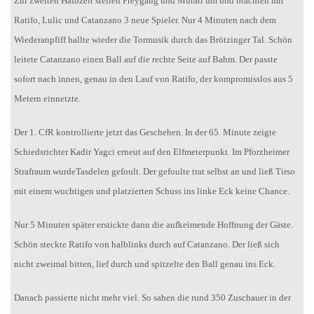
Zur zweiten Halbzeit stellen Freygang und Murati um und brachten mit
Ratifo, Lulic und Catanzano 3 neue Spieler. Nur 4 Minuten nach dem
Wiederanpfiff hallte wieder die Tormusik durch das Brötzinger Tal. Schön
leitete Catanzano einen Ball auf die rechte Seite auf Bahm. Der passte
sofort nach innen, genau in den Lauf von Ratifo, der kompromisslos aus 5
Metern einnetzte.
Der 1. CfR kontrollierte jetzt das Geschehen. In der 65. Minute zeigte
Schiedsrichter Kadir Yagci erneut auf den Elfmeterpunkt. Im Pforzheimer
Strafraum wurdeTasdelen gefoult. Der gefoulte trat selbst an und ließ Tirso
mit einem wuchtigen und platzierten Schuss ins linke Eck keine Chance.
Nur 5 Minuten später erstickte dann die aufkeimende Hoffnung der Gäste.
Schön steckte Ratifo von halblinks durch auf Catanzano. Der ließ sich
nicht zweimal bitten, lief durch und spitzelte den Ball genau ins Eck.
Danach passierte nicht mehr viel. So sahen die rund 350 Zuschauer in der