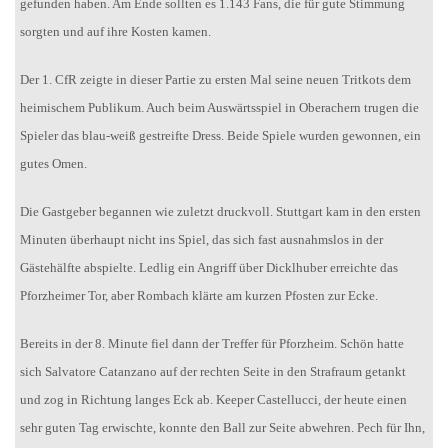
gefunden haben. Am Ende sollten es 1.143 Fans, die für gute Stimmung
sorgten und auf ihre Kosten kamen.
Der 1. CfR zeigte in dieser Partie zu ersten Mal seine neuen Tritkots dem
heimischem Publikum. Auch beim Auswärtsspiel in Oberachern trugen die
Spieler das blau-weiß gestreifte Dress. Beide Spiele wurden gewonnen, ein
gutes Omen.
Die Gastgeber begannen wie zuletzt druckvoll. Stuttgart kam in den ersten
Minuten überhaupt nicht ins Spiel, das sich fast ausnahmslos in der
Gästehälfte abspielte. Ledlig ein Angriff über Dicklhuber erreichte das
Pforzheimer Tor, aber Rombach klärte am kurzen Pfosten zur Ecke.
Bereits in der 8. Minute fiel dann der Treffer für Pforzheim. Schön hatte
sich Salvatore Catanzano auf der rechten Seite in den Strafraum getankt
und zog in Richtung langes Eck ab. Keeper Castellucci, der heute einen
sehr guten Tag erwischte, konnte den Ball zur Seite abwehren. Pech für Ihn,