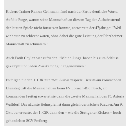
Kickers-Trainer Ramon Gehrmann fand nach der Partie deutliche Worte.
Auf die Frage, warum seine Mannschaft an diesem Tag den Aufwärtstrend
der letzten Spiele nicht fortsetzen konnte, antwortete der 47jährige: “Weil
wir heute zu schlecht waren, ohne dabei die gute Leistung der Pforzheimer
Mannschaft zu schmälern.”
Auch Fatih Ceylan war zufrieden: “Meine Jungs haben bis zum Schluss
gekämpft und jeden Zweikampf gut angenommen.”
Es folgen für den 1. CfR nun zwei Auswärtsspiele. Bereits am kommenden
Dienstag tritt die Mannschaft an beim FV Lörrach-Brombach, am
kommenden Freitag erwartet sie dann die zweite Mannschaft des FC Astoria
Walldorf. Das nächste Heimspiel ist dann gleich der nächste Kracher. Am 9.
Oktober erwartet der 1. CfR dann den – wie die Stuttgarter Kickers – hoch
gehandelten SGV Freiberg.