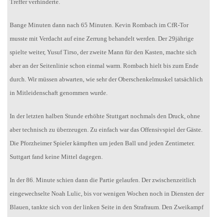
Treffer verhinderte.
Bange Minuten dann nach 65 Minuten. Kevin Rombach im CfR-Tor
musste mit Verdacht auf eine Zerrung behandelt werden. Der 29jährige
spielte weiter, Yusuf Tirso, der zweite Mann für den Kasten, machte sich
aber an der Seitenlinie schon einmal warm. Rombach hielt bis zum Ende
durch. Wir müssen abwarten, wie sehr der Oberschenkelmuskel tatsächlich
in Mitleidenschaft genommen wurde.
In der letzten halben Stunde erhöhte Stuttgart nochmals den Druck, ohne
aber technisch zu überzeugen. Zu einfach war das Offensivspiel der Gäste.
Die Pforzheimer Spieler kämpften um jeden Ball und jeden Zentimeter.
Suttgart fand keine Mittel dagegen.
In der 86. Minute schien dann die Partie gelaufen. Der zwischenzeitlich
eingewechselte Noah Lulic, bis vor wenigen Wochen noch in Diensten der
Blauen, tankte sich von der linken Seite in den Strafraum. Den Zweikampf