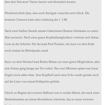
dass dort Salvatore Varese lauerte und abstauben konnte.
Pforzheim blieb dran, aber auch Stuttgart versuchte sein Glück. Die
besseren Chancen hatte aber eindeutig der 1. CfR.
Nach einer halben Stunde musste Gästetrainer Ramon Gehrmann zu ersten
Mal wechseln. Nach einer guten Kopfballmöglichkeit verletzte sich Julian
Leist an der Schulter. Für ihn kam Paul Polauke, der kurz vor dem Ende
noch einmal im Mittelpunkt stand.
Kurz vor dem Wechsel kam Robin Münst zur einer guten Möglichkeit, aber
sein Schuss ging knapp am Tor vorbei. Nur zwei Minuten später war Jonar
Engler noch näher dran. Sein Kopfball nach einer Ecke wurde gerade noch
auf der Linie von einem Feldspieler geklärt.
Gleich zu Beginn der zweiten Halbzeit war es wieder Münst, der nach einer
Direktabnahme an einem Abwehrbein scheiterte, das so einen weiteren