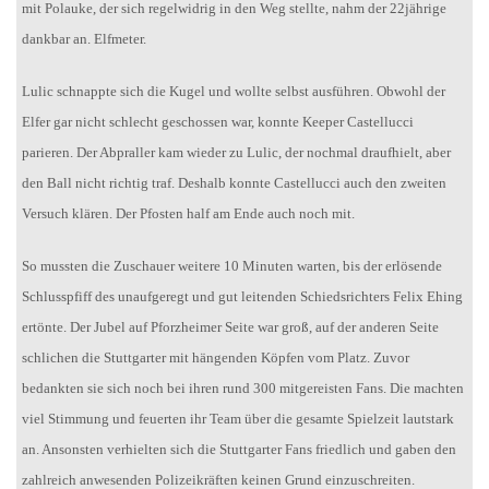
mit Polauke, der sich regelwidrig in den Weg stellte, nahm der 22jährige
dankbar an. Elfmeter.
Lulic schnappte sich die Kugel und wollte selbst ausführen. Obwohl der
Elfer gar nicht schlecht geschossen war, konnte Keeper Castellucci
parieren. Der Abpraller kam wieder zu Lulic, der nochmal draufhielt, aber
den Ball nicht richtig traf. Deshalb konnte Castellucci auch den zweiten
Versuch klären. Der Pfosten half am Ende auch noch mit.
So mussten die Zuschauer weitere 10 Minuten warten, bis der erlösende
Schlusspfiff des unaufgeregt und gut leitenden Schiedsrichters Felix Ehing
ertönte. Der Jubel auf Pforzheimer Seite war groß, auf der anderen Seite
schlichen die Stuttgarter mit hängenden Köpfen vom Platz. Zuvor
bedankten sie sich noch bei ihren rund 300 mitgereisten Fans. Die machten
viel Stimmung und feuerten ihr Team über die gesamte Spielzeit lautstark
an. Ansonsten verhielten sich die Stuttgarter Fans friedlich und gaben den
zahlreich anwesenden Polizeikräften keinen Grund einzuschreiten.