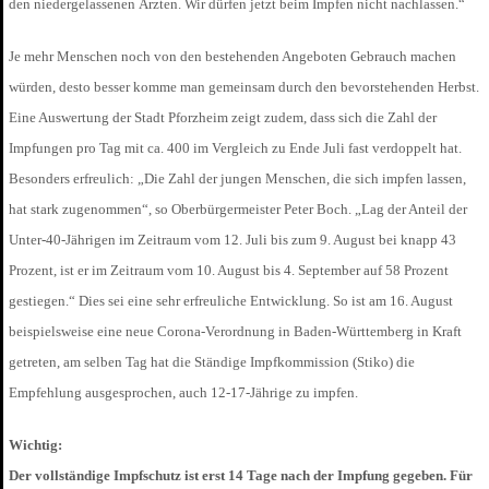
den niedergelassenen Ärzten. Wir dürfen jetzt beim Impfen nicht nachlassen.“
Je mehr Menschen noch von den bestehenden Angeboten Gebrauch machen
würden, desto besser komme man gemeinsam durch den bevorstehenden Herbst.
Eine Auswertung der Stadt Pforzheim zeigt zudem, dass sich die Zahl der
Impfungen pro Tag mit ca. 400 im Vergleich zu Ende Juli fast verdoppelt hat.
Besonders erfreulich: „Die Zahl der jungen Menschen, die sich impfen lassen,
hat stark zugenommen“, so Oberbürgermeister Peter Boch. „Lag der Anteil der
Unter-40-Jährigen im Zeitraum vom 12. Juli bis zum 9. August bei knapp 43
Prozent, ist er im Zeitraum vom 10. August bis 4. September auf 58 Prozent
gestiegen.“ Dies sei eine sehr erfreuliche Entwicklung. So ist am 16. August
beispielsweise eine neue Corona-Verordnung in Baden-Württemberg in Kraft
getreten, am selben Tag hat die Ständige Impfkommission (Stiko) die
Empfehlung ausgesprochen, auch 12-17-Jährige zu impfen.
Wichtig:
Der vollständige Impfschutz ist erst 14 Tage nach der Impfung gegeben. Für