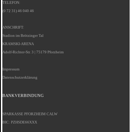
TELEFON:
(0 72 31) 46 040 46
ANSCHRIFT:
Stadion im Brötzinger Tal
KRAMSKI-ARENA
Adolf-Richter-Str. 3 | 75179 Pforzheim
Impressum
Datenschutzerklärung
BANKVERBINDUNG
SPARKASSE PFORZHEIM CALW
BIC: PZHSDE66XXX