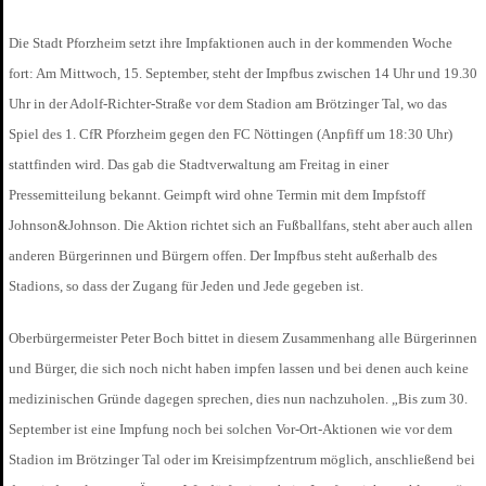
Die Stadt Pforzheim setzt ihre Impfaktionen auch in der kommenden Woche
fort: Am Mittwoch, 15. September, steht der Impfbus zwischen 14 Uhr und 19.30
Uhr in der Adolf-Richter-Straße vor dem Stadion am Brötzinger Tal, wo das
Spiel des 1. CfR Pforzheim gegen den FC Nöttingen (Anpfiff um 18:30 Uhr)
stattfinden wird. Das gab die Stadtverwaltung am Freitag in einer
Pressemitteilung bekannt. Geimpft wird ohne Termin mit dem Impfstoff
Johnson&Johnson. Die Aktion richtet sich an Fußballfans, steht aber auch allen
anderen Bürgerinnen und Bürgern offen. Der Impfbus steht außerhalb des
Stadions, so dass der Zugang für Jeden und Jede gegeben ist.
Oberbürgermeister Peter Boch bittet in diesem Zusammenhang alle Bürgerinnen
und Bürger, die sich noch nicht haben impfen lassen und bei denen auch keine
medizinischen Gründe dagegen sprechen, dies nun nachzuholen. „Bis zum 30.
September ist eine Impfung noch bei solchen Vor-Ort-Aktionen wie vor dem
Stadion im Brötzinger Tal oder im Kreisimpfzentrum möglich, anschließend bei