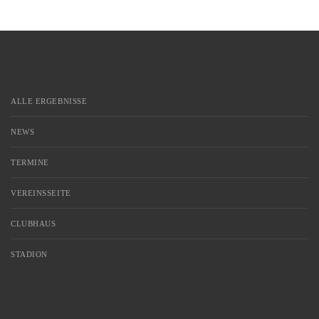
ALLE ERGEBNISSE
NEWS
TERMINE
VEREINSSEITE
CLUBHAUS
STADION