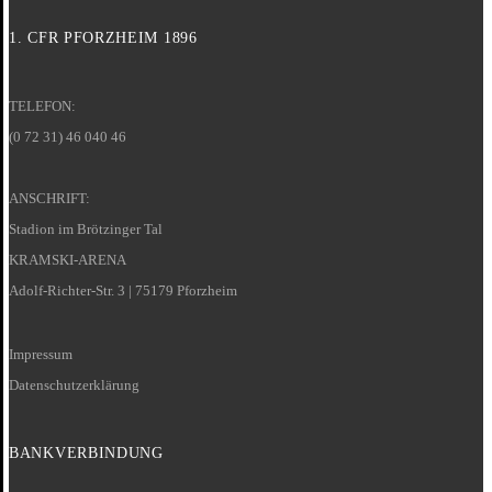
1. CFR PFORZHEIM 1896
TELEFON:
(0 72 31) 46 040 46
ANSCHRIFT:
Stadion im Brötzinger Tal
KRAMSKI-ARENA
Adolf-Richter-Str. 3 | 75179 Pforzheim
Impressum
Datenschutzerklärung
BANKVERBINDUNG