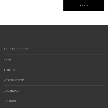
ALLE ERGEBNISSE
NEWS
TERMINE
VEREINSSEITE
CLUBHAUS
STADION