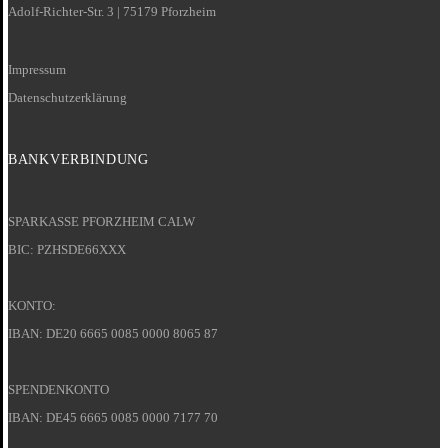
Adolf-Richter-Str. 3 | 75179 Pforzheim
Impressum
Datenschutzerklärung
BANKVERBINDUNG
SPARKASSE PFORZHEIM CALW
BIC: PZHSDE66XXX
KONTO:
IBAN: DE20 6665 0085 0000 8065 87
SPENDENKONTO
IBAN: DE45 6665 0085 0000 7177 70