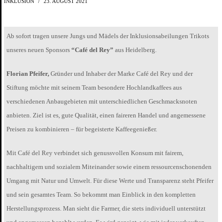
INKLUSION
23. AUGUST 2021
Ab sofort tragen unsere Jungs und Mädels der Inklusionsabeilungen Trikots
unseres neuen Sponsors
“Café del Rey”
aus Heidelberg.
Florian Pfeifer,
Gründer und Inhaber der Marke Café del Rey und der
Stiftung möchte mit seinem Team besondere Hochlandkaffees aus
verschiedenen Anbaugebieten mit unterschiedlichen Geschmacksnoten
anbieten. Ziel ist es, gute Qualität, einen faireren Handel und angemessene
Preisen zu kombinieren – für begeisterte Kaffeegenießer.
Mit Café del Rey verbindet sich genussvollen Konsum mit fairem,
nachhaltigem und sozialem Miteinander sowie einem ressourcenschonenden
Umgang mit Natur und Umwelt. Für diese Werte und Transparenz steht Pfeifer
und sein gesamtes Team. So bekommt man Einblick in den kompletten
Herstellungsprozess. Man sieht die Farmer, die stets individuell unterstützt