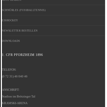
SCHNÜRLES (FUSSBALLTENNIS)
EISHOCKEY
NEWSLETTER BESTELLEN
DOWNLOADS
1. CFR PFORZHEIM 1896
TELEFON:
(0 72 31) 46 040 46
ANSCHRIFT:
Stadion im Brötzinger Tal
KRAMSKI-ARENA