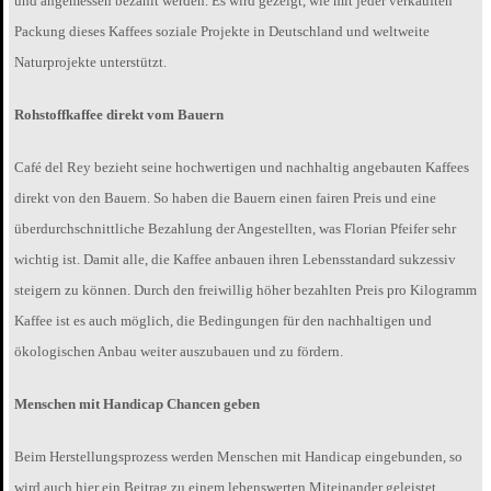
und angemessen bezahlt werden. Es wird gezeigt, wie mit jeder verkauften
Packung dieses Kaffees soziale Projekte in Deutschland und weltweite
Naturprojekte unterstützt.
Rohstoffkaffee direkt vom Bauern
Café del Rey bezieht seine hochwertigen und nachhaltig angebauten Kaffees
direkt von den Bauern. So haben die Bauern einen fairen Preis und eine
überdurchschnittliche Bezahlung der Angestellten, was Florian Pfeifer sehr
wichtig ist. Damit alle, die Kaffee anbauen ihren Lebensstandard sukzessiv
steigern zu können. Durch den freiwillig höher bezahlten Preis pro Kilogramm
Kaffee ist es auch möglich, die Bedingungen für den nachhaltigen und
ökologischen Anbau weiter auszubauen und zu fördern.
Menschen mit Handicap Chancen geben
Beim Herstellungsprozess werden Menschen mit Handicap eingebunden, so
wird auch hier ein Beitrag zu einem lebenswerten Miteinander geleistet.