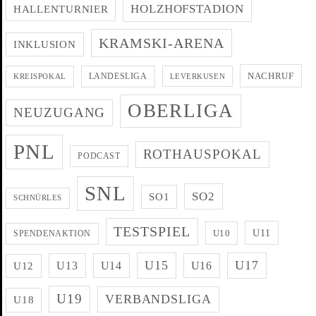
HOLZHOFSTADION
HALLENTURNIER
KRAMSKI-ARENA
INKLUSION
NACHRUF
LANDESLIGA
KREISPOKAL
LEVERKUSEN
OBERLIGA
NEUZUGANG
PNL
ROTHAUSPOKAL
PODCAST
SNL
SO2
SO1
SCHNÜRLES
TESTSPIEL
U11
U10
SPENDENAKTION
U15
U17
U13
U14
U16
U12
U19
VERBANDSLIGA
U18