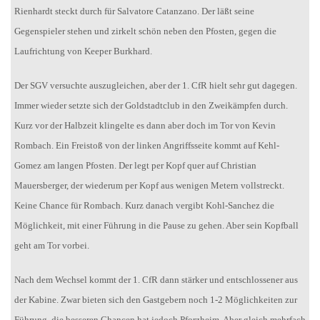
Rienhardt steckt durch für Salvatore Catanzano. Der läßt seine
Gegenspieler stehen und zirkelt schön neben den Pfosten, gegen die
Laufrichtung von Keeper Burkhard.
Der SGV versuchte auszugleichen, aber der 1. CfR hielt sehr gut dagegen.
Immer wieder setzte sich der Goldstadtclub in den Zweikämpfen durch.
Kurz vor der Halbzeit klingelte es dann aber doch im Tor von Kevin
Rombach. Ein Freistoß von der linken Angriffsseite kommt auf Kehl-
Gomez am langen Pfosten. Der legt per Kopf quer auf Christian
Mauersberger, der wiederum per Kopf aus wenigen Metern vollstreckt.
Keine Chance für Rombach. Kurz danach vergibt Kohl-Sanchez die
Möglichkeit, mit einer Führung in die Pause zu gehen. Aber sein Kopfball
geht am Tor vorbei.
Nach dem Wechsel kommt der 1. CfR dann stärker und entschlossener aus
der Kabine. Zwar bieten sich den Gastgebern noch 1-2 Möglichkeiten zur
Führung, die besseren Chancen hat jedoch Pforzheim. Aber gleich mehrfach