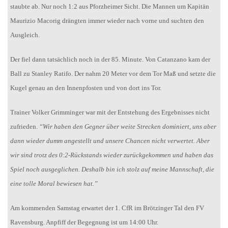
staubte ab. Nur noch 1:2 aus Pforzheimer Sicht. Die Mannen um Kapitän
Maurizio Macorig drängten immer wieder nach vorne und suchten den
Ausgleich.
Der fiel dann tatsächlich noch in der 85. Minute. Von Catanzano kam der
Ball zu Stanley Ratifo. Der nahm 20 Meter vor dem Tor Maß und setzte die
Kugel genau an den Innenpfosten und von dort ins Tor.
Trainer Volker Grimminger war mit der Entstehung des Ergebnisses nicht
zufrieden.
“Wir haben den Gegner über weite Strecken dominiert, uns aber
dann wieder dumm angestellt und unsere Chancen nicht verwertet. Aber
wir sind trotz des 0:2-Rückstands wieder zurückgekommen und haben das
Spiel noch ausgeglichen. Deshalb bin ich stolz auf meine Mannschaft, die
eine tolle Moral bewiesen hat.”
Am kommenden Samstag erwartet der 1. CfR im Brötzinger Tal den FV
Ravensburg. Anpfiff der Begegnung ist um 14:00 Uhr.