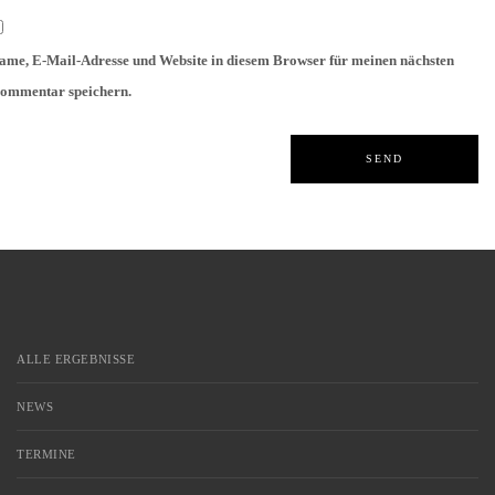
ame, E-Mail-Adresse und Website in diesem Browser für meinen nächsten
ommentar speichern.
ALLE ERGEBNISSE
NEWS
TERMINE