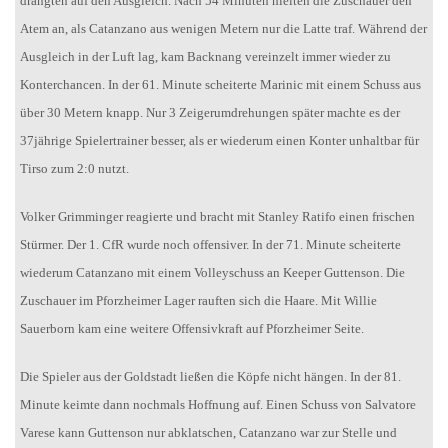
drängten auf den Ausgleich. Nach 54 Minuten hielten die Zuschauer den
Atem an, als Catanzano aus wenigen Metern nur die Latte traf. Während der
Ausgleich in der Luft lag, kam Backnang vereinzelt immer wieder zu
Konterchancen. In der 61. Minute scheiterte Marinic mit einem Schuss aus
über 30 Metern knapp. Nur 3 Zeigerumdrehungen später machte es der
37jährige Spielertrainer besser, als er wiederum einen Konter unhaltbar für
Tirso zum 2:0 nutzt.
Volker Grimminger reagierte und bracht mit Stanley Ratifo einen frischen
Stürmer. Der 1. CfR wurde noch offensiver. In der 71. Minute scheiterte
wiederum Catanzano mit einem Volleyschuss an Keeper Guttenson. Die
Zuschauer im Pforzheimer Lager rauften sich die Haare. Mit Willie
Sauerborn kam eine weitere Offensivkraft auf Pforzheimer Seite.
Die Spieler aus der Goldstadt ließen die Köpfe nicht hängen. In der 81.
Minute keimte dann nochmals Hoffnung auf. Einen Schuss von Salvatore
Varese kann Guttenson nur abklatschen, Catanzano war zur Stelle und