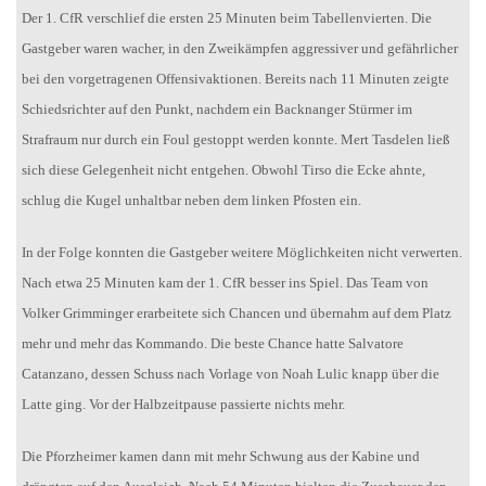
Der 1. CfR verschlief die ersten 25 Minuten beim Tabellenvierten. Die
Gastgeber waren wacher, in den Zweikämpfen aggressiver und gefährlicher
bei den vorgetragenen Offensivaktionen. Bereits nach 11 Minuten zeigte
Schiedsrichter auf den Punkt, nachdem ein Backnanger Stürmer im
Strafraum nur durch ein Foul gestoppt werden konnte. Mert Tasdelen ließ
sich diese Gelegenheit nicht entgehen. Obwohl Tirso die Ecke ahnte,
schlug die Kugel unhaltbar neben dem linken Pfosten ein.
In der Folge konnten die Gastgeber weitere Möglichkeiten nicht verwerten.
Nach etwa 25 Minuten kam der 1. CfR besser ins Spiel. Das Team von
Volker Grimminger erarbeitete sich Chancen und übernahm auf dem Platz
mehr und mehr das Kommando. Die beste Chance hatte Salvatore
Catanzano, dessen Schuss nach Vorlage von Noah Lulic knapp über die
Latte ging. Vor der Halbzeitpause passierte nichts mehr.
Die Pforzheimer kamen dann mit mehr Schwung aus der Kabine und