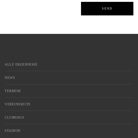
ALLE ERGEBNISSE
NEWS
TERMINE
VEREINSSEITE
CLUBHAUS
STADION