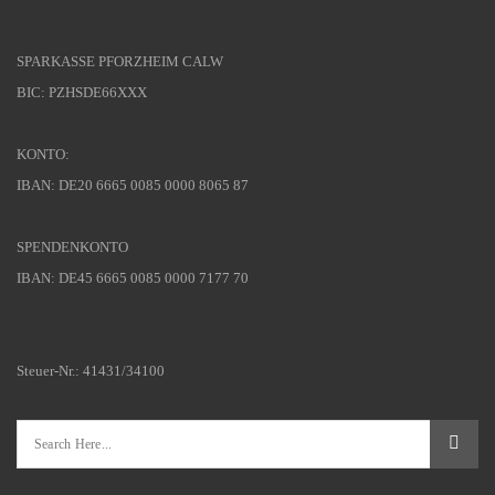
SPARKASSE PFORZHEIM CALW
BIC: PZHSDE66XXX
KONTO:
IBAN: DE20 6665 0085 0000 8065 87
SPENDENKONTO
IBAN: DE45 6665 0085 0000 7177 70
Steuer-Nr.: 41431/34100