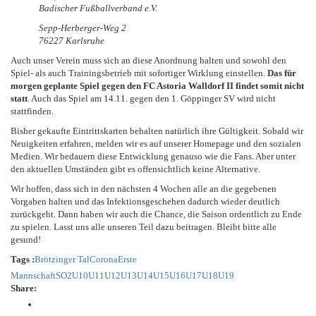
Badischer Fußballverband e.V.
Sepp-Herberger-Weg 2
76227 Karlsruhe
Auch unser Verein muss sich an diese Anordnung halten und sowohl den
Spiel- als auch Trainingsbetrieb mit sofortiger Wirklung einstellen.
Das für
morgen geplante Spiel gegen den FC Astoria Walldorf II findet somit nicht
statt
. Auch das Spiel am 14.11. gegen den 1. Göppinger SV wird nicht
stattfinden.
Bisher gekaufte Eintrittskarten behalten natürlich ihre Gültigkeit. Sobald wir
Neuigkeiten erfahren, melden wir es auf unserer Homepage und den sozialen
Medien. Wir bedauern diese Entwicklung genauso wie die Fans. Aber unter
den aktuellen Umständen gibt es offensichtlich keine Alternative.
Wir hoffen, dass sich in den nächsten 4 Wochen alle an die gegebenen
Vorgaben halten und das Infektionsgeschehen dadurch wieder deutlich
zurückgeht. Dann haben wir auch die Chance, die Saison ordentlich zu Ende
zu spielen. Lasst uns alle unseren Teil dazu beitragen. Bleibt bitte alle
gesund!
Tags :
Brötzinger Tal
Corona
Erste
Mannschaft
SO2
U10
U11
U12
U13
U14
U15
U16
U17
U18
U19
Share: