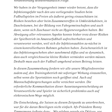
Verantwortung selbstverständlich Folge.
Wir haben in der Vergangenheit immer wieder betont, dass die
Infektionsgefahr nach den uns vorliegenden Studien beim
Fußballspielen im Freien als äußerst gering einzuschätzen ist.
Risiken bestehen aber beim Zusammentreffen in Umkleidekabinen, in
Duschräumen, bei der Bildung von Fahrgemeinschaften und auch
dann, wenn sich Zuschauer nicht an Hygienevorgaben halten. Bei
Abwägung aller relevanten Aspekte konnte bisher trotz dieser Risiken
der Spielbetrieb im Amateurfußball aufrechterhalten und
verantwortet werden, weil sich die Infektionszahlen zu-nächst in
einem kontrollierbaren Rahmen gehalten haben. Zwischenzeitlich ist
das Infektionsgeschehen aber zunehmend diffus und so dynamisch,
dass auch vergleichsweise kleine Risiken vermieden werden müssen.
Deshalb muss auch der Fußball umgehend seinen Beitrag leisten.
In diesem Zusammenhang fordern wir alle unsere Mitgliedsvereine
zudem auf, den Trainingsbetrieb mit sofortiger Wirkung einzustellen,
selbst wenn die Sportstätten noch geöffnet sind. Auch auf
Mannschaftsbesprechungen sollte verzichtet werden. Die
erforderliche Kommunikation dieser Aussetzungsentscheidung an
Verantwortliche und Spieler ist sicherlich problemlos auch auf
elektronischem Wege möglich.
Die Entscheidung, die Saison zu diesem Zeitpunkt zu unterbrechen,
war für die daran Beteiligten nicht einfach. bfv-Präsident Ronny
Zimmermann äußerte dazu: „Wir erleben gerade ein Déjà-vu, vor