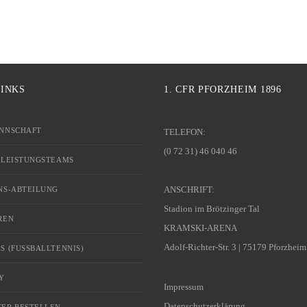
LINKS
1. CFR PFORZHEIM 1896
NNSCHAFT
TELEFON:
(0 72 31) 46 040 46
 LEISTUNGSTEAMS
ANSCHRIFT:
NS-ABTEILUNG
Stadion im Brötzinger Tal
REN
KRAMSKI-ARENA
Adolf-Richter-Str. 3 | 75179 Pforzheim
S (FUSSBALLTENNIS)
Y
Impressum
Datenschutzerklärung