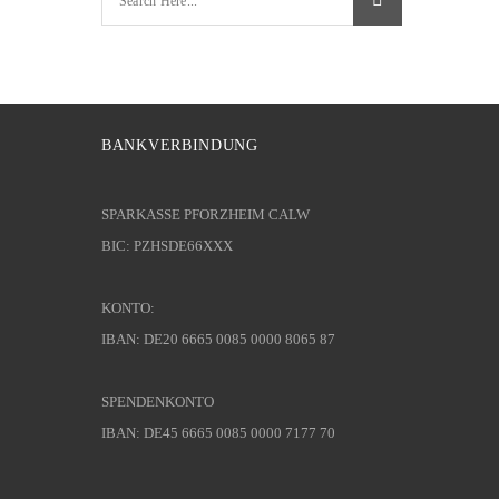
BANKVERBINDUNG
SPARKASSE PFORZHEIM CALW
BIC: PZHSDE66XXX
KONTO:
IBAN: DE20 6665 0085 0000 8065 87
SPENDENKONTO
IBAN: DE45 6665 0085 0000 7177 70