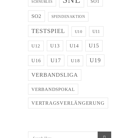
SO1
SCHNÜRLES
SO2
SPENDENAKTION
TESTSPIEL
U11
U10
U15
U13
U14
U12
U19
U17
U16
U18
VERBANDSLIGA
VERBANDSPOKAL
VERTRAGSVERLÄNGERUNG