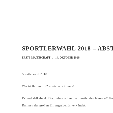
LIGA – FAIRNESSTABELLE
1. FC PFORZHEIM 18
LIGA – WECHSELBÖRSE
VFR PFORZHEIM 189
PRESSE / MEDIEN
SPORTLERWAHL 2018 – ABS
ERSTE MANNSCHAFT
14. OKTOBER 2018
Sportlerwahl 2018
Wer ist Ihr Favorit? – Jetzt abstimmen!
PZ und Volksbank Pforzheim suchen die Sportler des Jahres 2018 –
Rahmen des großen Ehrungsabends verkündet.