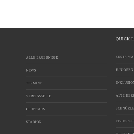
QUICK 
ERSTE MA
ALLE ERGEBNISSE
JUNIOREN
NEWS
INKLUSIO
TERMINE
ALTE HER
VEREINSSEITE
SCHNÜRLE
CLUBHAUS
EISHOCKE
STADION