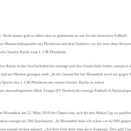
HOLZHOF
U10 / E2 (2011)
DOKUMENTE
CLUBHAUS
U9 / F1 (2012)
VIDEOCLIPS
U8 / F2
896
hre. Nicht immer geht es dabei aber so glamourös zu wie bei der deutschen Fußball-
U7 / BAMBINI
aher Mannschaftssportler aus Pforzheim und dem Enzkreis vor, die trotz ihres Könne
ler Stanley Ratifo vom 1. CfR Pforzheim.
nley Ratifo in die Geschichtsbücher einträgt und den Grund dafür liefert, warum er 
96
nd auf Händen getragen wird. „In der Geschichte hat Mosambik noch nie gegen 
7
Spieler des 1. CfR Pforzheim mit einem Grinsen. Ratifo ist neben
hen Auswahlspielerin Dilek Zengin (FV Niefern) der einzige Fußball-A-Nationalspie
dem Mosambik am 22. März 2019 die Chance hat, sich für den Afrika-Cup zu qualifiz
umeist weniger als 500 Zuschauern. „In Mosambik habe ich schon vor 42 000 gespiel
 erst einmal suchen müssen. „Auf dem Feld spürt man diese Euphorie. Dort gibt’s ha