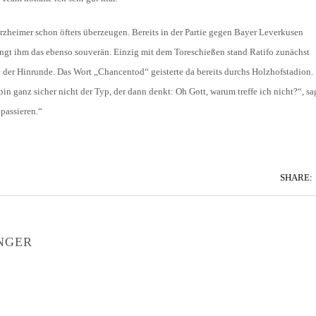
rzheimer schon öfters überzeugen. Bereits in der Partie gegen Bayer Leverkusen
lingt ihm das ebenso souverän. Einzig mit dem Toreschießen stand Ratifo zunächst
de der Hinrunde. Das Wort „Chancentod“ geisterte da bereits durchs Holzhofstadion.
bin ganz sicher nicht der Typ, der dann denkt: Oh Gott, warum treffe ich nicht?“, sa
passieren.“
SHARE:
NGER