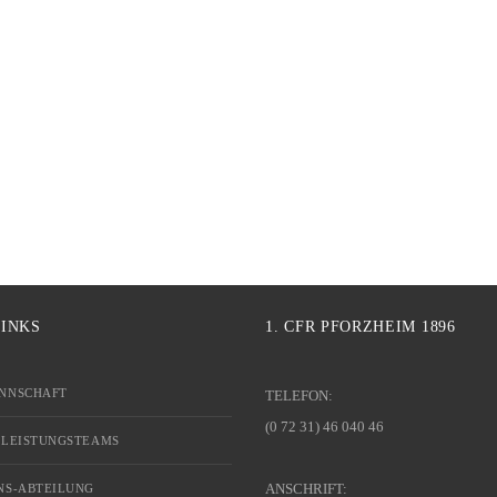
LINKS
1. CFR PFORZHEIM 1896
NNSCHAFT
TELEFON:
(0 72 31) 46 040 46
 LEISTUNGSTEAMS
ANSCHRIFT:
NS-ABTEILUNG