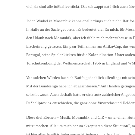
viel, da sind alle fußballverrückt. Das schwappt natürlich auch über
Jeden Winkel in Mosambik kenne er allerdings auch nicht. Ratifos 
in Halle an der Saale geboren. „Es bedeutet viel für mich, für Mos
den Urlaub nach Mosambik, aber ich fühle mich mehr zuhause in De
Erscheinung getreten. Ein paar Teilnahmen am Afrika-Cup, das wa
Portugal, seine Spieler kickten für die Kolonialnation. Unter an
Torschützenkönig der Weltmeisterschaft 1966 in England und WM-
Von solchen Würden hat sich Ratifo gedanklich allerdings mit sein
Mit der Bundesliga habe ich abgeschlossen.“ Auf Händen getragen
selbstbewusst. Auch deshalb hatte er sich trotz zahlreicher Angeb
Fußballprovinz entschieden, die ganz ohne Vuvuzelas und Helde
Diese drei Ebenen – Musik, Mosambik und CfR – unter einen Hut zu
mitzumachen. Alle um mich herum akzeptieren diese Situation“, sagt
ist hier alles familiär. Jeder versucht, jedem zu helfen. Und mit d