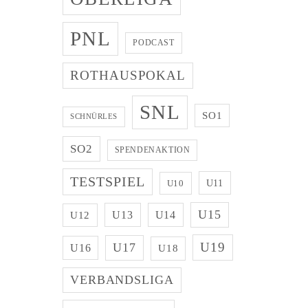
PNL
PODCAST
ROTHAUSPOKAL
SNL
SO1
SCHNÜRLES
SO2
SPENDENAKTION
TESTSPIEL
U11
U10
U15
U13
U14
U12
U19
U17
U16
U18
VERBANDSLIGA