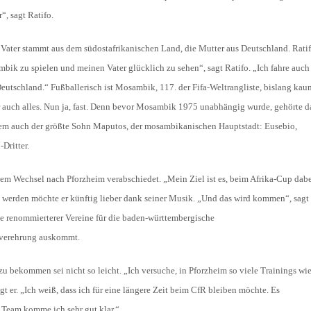
“, sagt Ratifo.
Vater stammt aus dem südostafrikanischen Land, die Mutter aus Deutschland. Ratifo
ambik zu spielen und meinen Vater glücklich zu sehen“, sagt Ratifo. „Ich fahre auch
utschland.“ Fußballerisch ist Mosambik, 117. der Fifa-Weltrangliste, bislang kau
r auch alles. Nun ja, fast. Denn bevor Mosambik 1975 unabhängig wurde, gehörte d
derem auch der größte Sohn Maputos, der mosambikanischen Hauptstadt: Eusebio,
Dritter.
em Wechsel nach Pforzheim verabschiedet. „Mein Ziel ist es, beim Afrika-Cup dabe
 werden möchte er künftig lieber dank seiner Musik. „Und das wird kommen“, sagt 
ote renommierterer Vereine für die baden-württembergische
nverehrung auskommt.
 bekommen sei nicht so leicht. „Ich versuche, in Pforzheim so viele Trainings wi
 er. „Ich weiß, dass ich für eine längere Zeit beim CfR bleiben möchte. Es
em Team komme ich sehr gut klar.“