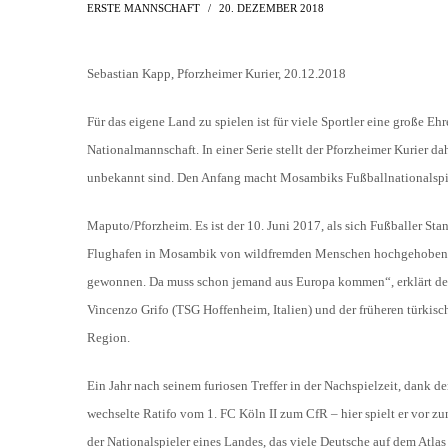
AH-TURNIER
ERSTE MANNSCHAFT
20. DEZEMBER 2018
STATISTIK
MITGLIEDSCHAFT
SCHIEDSRICHTER
TORSCHÜTZEN
HISTORIE
Sebastian Kapp, Pforzheimer Kurier, 20.12.2018
SCHNÜRLES
LIGA – SPIELPLAN
1. CFR PFORZHEIM 1
Für das eigene Land zu spielen ist für viele Sportler eine große E
EISHOCKEY
LIGA – TORSCHÜTZEN
Nationalmannschaft. In einer Serie stellt der Pforzheimer Kurier d
SAISON 2015/2016
unbekannt sind. Den Anfang macht Mosambiks Fußballnationalspie
LIGA – ZUSCHAUER
SAISON 2016/2017
LIGA – FAIRNESSTABELLE
Maputo/Pforzheim. Es ist der 10. Juni 2017, als sich Fußballer Sta
1. FC PFORZHEIM 18
LIGA – WECHSELBÖRSE
Flughafen in Mosambik von wildfremden Menschen hochgehoben u
VFR PFORZHEIM 189
gewonnen. Da muss schon jemand aus Europa kommen“, erklärt der 
PRESSE / MEDIEN
Vincenzo Grifo (TSG Hoffenheim, Italien) und der früheren türkisc
Region.
Ein Jahr nach seinem furiosen Treffer in der Nachspielzeit, dank 
wechselte Ratifo vom 1. FC Köln II zum CfR – hier spielt er vor z
der Nationalspieler eines Landes, das viele Deutsche auf dem Atlas