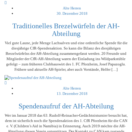
Alte Herren
30. Dezember 2018
Traditionelles Brezelwürfeln der AH-
Abteilung
Viel gute Laune, jede Menge Lachsalven und eine ordentliche Spende für die
diesjährige CfR-Spendenaktion. So kann die Bilanz des diesjährigen
Brezelwürfelns der AH-Abteilung zusammengefasst werden. 20 Freunde und
Mitglieder der CfR-AH-Abteilung waren der Einladung ins Wildparkstüble
gefolgt – zum früheren Clubhauswirt des 1. FC Pforzheim, Josef Papazoglu.
Frühere und aktuelle AH-Spieler, aber auch Vorstände, Helfer […]
Alte Herren
13. Dezember 2018
Spendenaufruf der AH-Abteilung
Wer im Januar 2018 das 63. Rudolf-Reinacher-Gedächtnisturnier besucht hat,
dem ist sicherlich noch die Spendenaktion des 1. CfR Pforzheim für die CAN
e. V. (Children’s Aid in Namibia) in Erinnerung. Auch 2019 möchte die AH-
Abteilung diesen Verein unterstützen. Der Kontakt zu CAN kam zustande