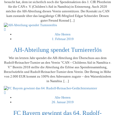
besucht hat, dem ist sicherlich noch die Spendenaktion des 1. CfR Pforzheim
für die CAN e. V. (Children’s Aid in Namibia) in Erinnerung. Auch 2020
möchte die AH-Abteilung diesen Verein unterstützen. Der Kontakt zu CAN
kam zustande über das langjährige CfR-Mitglied Edgar Schneider. Dessen
guter Freund Konrad [...]
Alte Herren
1. Februar 2019
AH-Abteilung spendet Turniererlös
Wie im letzten Jahr spendet die AH-Abteilung den Überschuss aus dem
Rudolf-Reinacher-Turnier an den Verein “CAN – Childrens Aid in Namibia e.
V.” Bereits 2018 stellte die Abteilung die Erlöse aus Spendensammlung,
Brezelwürfeln und Rudolf-Reinacher-Turnier dem Verein. Der Betrag in Höhe
von 2.000 EUR kommt zu 100% den Adressaten zugute – den Waisenkindern
in Namibia. […]
Alte Herren
26. Januar 2019
FC Bayern gewinnt das 64. Rudolf-