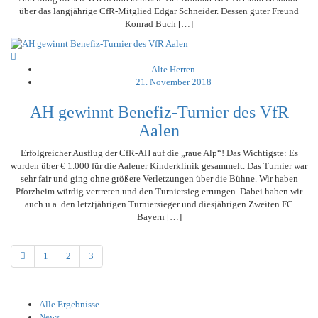
über das langjährige CfR-Mitglied Edgar Schneider. Dessen guter Freund
Konrad Buch […]
Alte Herren
21. November 2018
AH gewinnt Benefiz-Turnier des VfR
Aalen
Erfolgreicher Ausflug der CfR-AH auf die „raue Alp“! Das Wichtigste: Es
wurden über € 1.000 für die Aalener Kinderklinik gesammelt. Das Turnier war
sehr fair und ging ohne größere Verletzungen über die Bühne. Wir haben
Pforzheim würdig vertreten und den Turniersieg errungen. Dabei haben wir
auch u.a. den letztjährigen Turniersieger und diesjährigen Zweiten FC
Bayern […]
1
2
3
Alle Ergebnisse
News