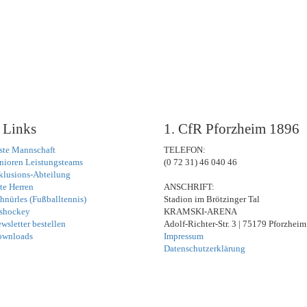
 Links
1. CfR Pforzheim 1896
ste Mannschaft
TELEFON:
nioren Leistungsteams
(0 72 31) 46 040 46
klusions-Abteilung
te Herren
ANSCHRIFT:
hnürles (Fußballtennis)
Stadion im Brötzinger Tal
shockey
KRAMSKI-ARENA
wsletter bestellen
Adolf-Richter-Str. 3 | 75179 Pforzheim
ownloads
Impressum
Datenschutzerklärung