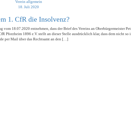
Verein allgemein
HOLZHOF
U10 / E2 (2011)
DOKUMENTE
896
18. Juli 2020
CLUBHAUS
U9 / F1 (2012)
VIDEOCLIPS
97
em 1. CfR die Insolvenz?
U8 / F2
1896
U7 / BAMBINI
ng vom 18.07.2020 entnehmen, dass der Brief des Vereins an Oberbürgermeister Pe
R Pforzheim 1896 e.V. stellt an dieser Stelle ausdrücklich klar, dass dem nicht so i
de per Mail über das Rechtsamt an den […]
896
97