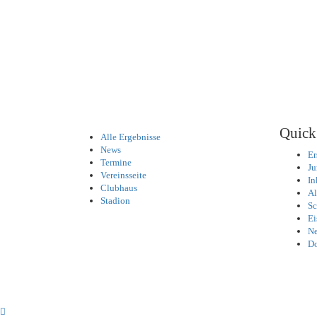
Quick
Alle Ergebnisse
News
Er
Termine
Ju
Vereinsseite
In
Clubhaus
Al
Stadion
Sc
Ei
Ne
D