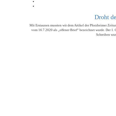
STATISTIK
SCHIEDSRICHTER
MITGLIEDSCHAFT
LIGA – FAIRNESSTABELLE
1. FC PFORZHEIM 1
TORSCHÜTZEN
SCHNÜRLES
HISTORIE
LIGA – WECHSELBÖRSE
VFR PFORZHEIM 18
Droht d
LIGA – SPIELPLAN
EISHOCKEY
PRESSE / MEDIEN
1. CFR PFORZHEIM 
LIGA – TORSCHÜTZEN
SAISON 2015/2016
Mit Erstaunen mussten wir dem Artikel der Pforzheimer Zeitu
vom 16.7.2020 als „offener Brief“ bezeichnet wurde. Der 1. Cf
LIGA – ZUSCHAUER
SAISON 2016/2017
Schreiben wur
LIGA – FAIRNESSTABELLE
1. FC PFORZHEIM 1
LIGA – WECHSELBÖRSE
VFR PFORZHEIM 18
PRESSE / MEDIEN