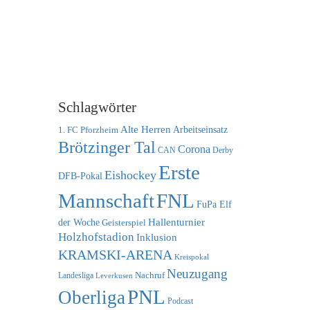
Schlagwörter
Alte Herren
1. FC Pforzheim
Arbeitseinsatz
Brötzinger Tal
Corona
CAN
Derby
Erste
Eishockey
DFB-Pokal
FNL
Mannschaft
FuPa Elf
der Woche
Hallenturnier
Geisterspiel
Holzhofstadion
Inklusion
KRAMSKI-ARENA
Kreispokal
Neuzugang
Nachruf
Landesliga
Leverkusen
PNL
Oberliga
Podcast