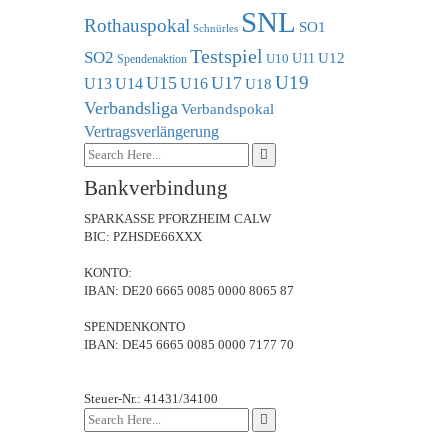
SNL
Rothauspokal
SO1
Schnürles
Testspiel
SO2
U11
U12
U10
Spendenaktion
U19
U15
U17
U13
U14
U16
U18
Verbandsliga
Verbandspokal
Vertragsverlängerung
Bankverbindung
SPARKASSE PFORZHEIM CALW
BIC: PZHSDE66XXX
KONTO:
IBAN: DE20 6665 0085 0000 8065 87
SPENDENKONTO
IBAN: DE45 6665 0085 0000 7177 70
Steuer-Nr.: 41431/34100