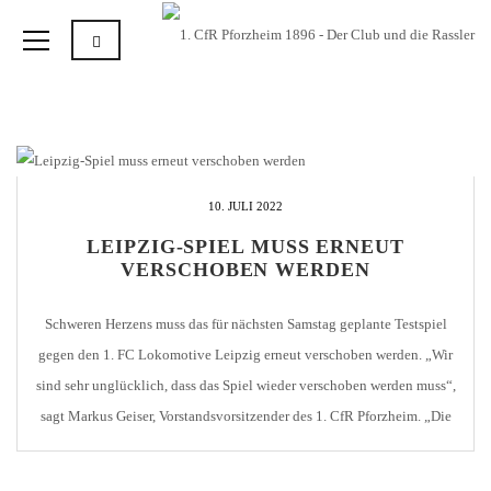
10. JULI 2022
LEIPZIG-SPIEL MUSS ERNEUT
VERSCHOBEN WERDEN
Schweren Herzens muss das für nächsten Samstag geplante Testspiel
gegen den 1. FC Lokomotive Leipzig erneut verschoben werden. „Wir
sind sehr unglücklich, dass das Spiel wieder verschoben werden muss“,
sagt Markus Geiser, Vorstandsvorsitzender des 1. CfR Pforzheim. „Die
Renovierung des Stadions und der gesamte Vorbereitungsplan wurden
extra auf diese Partie abgestimmt. Doch leider machen uns […]