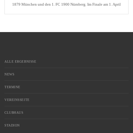
1879 München und den 1. FC 1900 Nürnberg. Im Finale am 1. April
1906 behielt das Team schließlich auch im Finale in Mannheim gegen
den 1. Hanauer […]
ALLE ERGEBNISSE
NEWS
TERMINE
VEREINSSEITE
CLUBHAUS
STADION