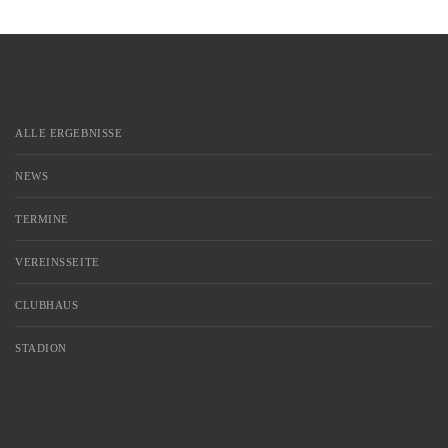
ALLE ERGEBNISSE
NEWS
TERMINE
VEREINSSEITE
CLUBHAUS
STADION