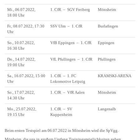
Mi., 06.07.2022,
1. CfR – SGV Freiberg
Mönsheim
18:00 Uhr
Fr., 08.07.2022, 17:30
SSV Ulm – 1. CfR
Burlafingen
Uhr
So., 10.07.2022,
VfB Eppingen – 1. CfR
Eppingen
16:30 Uhr
Do., 14.07.2022,
VfL Pfullingen – 1. CfR
Pfullingen
19:00 Uhr
Sa., 16.07.2022, 15:00
1. CfR – 1. FC
KRAMSKI-ARENA
Uhr
Lokomotive Leipzig
So., 17.07.2022,
1. CfR – VfR Aalen
Mönsheim
14:30 Uhr
Mo., 25.07.2022,
1. CfR – SV
Langenalb
19:15 Uhr
Kuppenheim
Beim ersten Testspiel am 06.07.2022 in Mönsheim wird die SpVgg.
Mönheim, die uns in großem Umfang Trainingsmöglichkeiten geben,