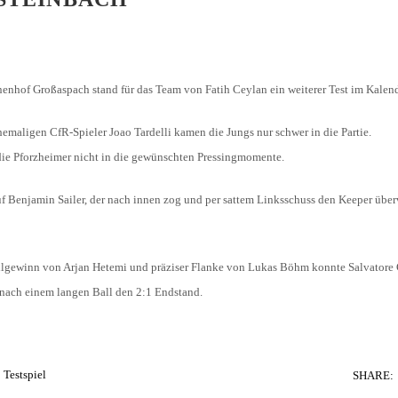
enhof Großaspach stand für das Team von Fatih Ceylan ein weiterer Test im Kalend
maligen CfR-Spieler Joao Tardelli kamen die Jungs nur schwer in die Partie.
 die Pforzheimer nicht in die gewünschten Pressingmomente.
auf Benjamin Sailer, der nach innen zog und per sattem Linksschuss den Keeper übe
 Ballgewinn von Arjan Hetemi und präziser Flanke von Lukas Böhm konnte Salvatore
 nach einem langen Ball den 2:1 Endstand.
Testspiel
SHARE: