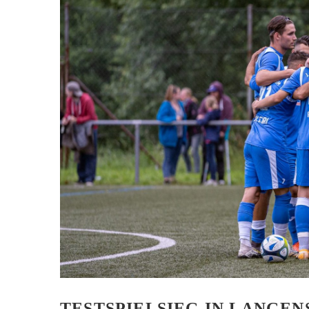
AH-TURNIER
STATISTIK
MITGLIEDSCHAFT
SCHIEDSRICHTER
TORSCHÜTZEN
HISTORIE
SCHNÜRLES
LIGA – SPIELPLAN
1. CFR PFORZHEIM 1
EISHOCKEY
LIGA – TORSCHÜTZEN
SAISON 2015/2016
LIGA – ZUSCHAUER
SAISON 2016/2017
LIGA – FAIRNESSTABELLE
1. FC PFORZHEIM 18
LIGA – WECHSELBÖRSE
VFR PFORZHEIM 189
PRESSE / MEDIEN
TESTSPIELSIEG IN LANGE