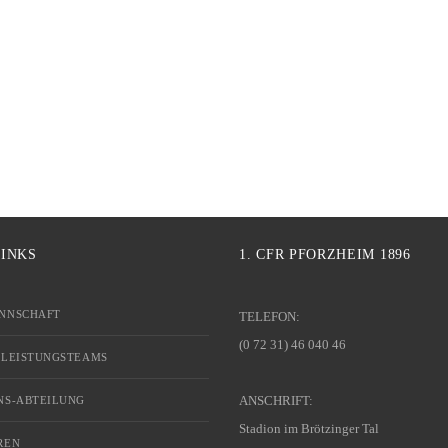
LINKS
1. CFR PFORZHEIM 1896
NNSCHAFT
TELEFON:
(0 72 31) 46 040 46
 LEISTUNGSTEAMS
ANSCHRIFT:
NS-ABTEILUNG
Stadion im Brötzinger Tal
REN