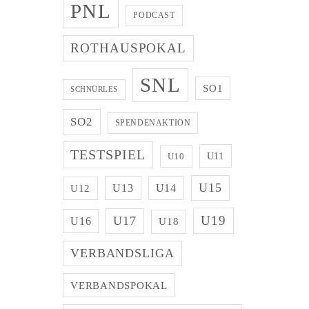
PNL
PODCAST
ROTHAUSPOKAL
SNL
SO1
SCHNÜRLES
SO2
SPENDENAKTION
TESTSPIEL
U11
U10
U15
U13
U14
U12
U19
U17
U16
U18
VERBANDSLIGA
VERBANDSPOKAL