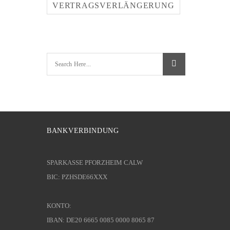
VERTRAGSVERLÄNGERUNG
BANKVERBINDUNG
SPARKASSE PFORZHEIM CALW
BIC: PZHSDE66XXX
KONTO:
IBAN: DE20 6665 0085 0000 8065 87