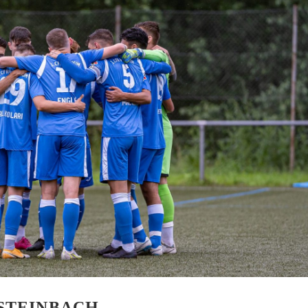
HOLZHOF
U10 / E2 (2011)
DOKUMENTE
CLUBHAUS
U9 / F1 (2012)
VIDEOCLIPS
U8 / F2
896
U7 / BAMBINI
96
7
NSTEINBACH