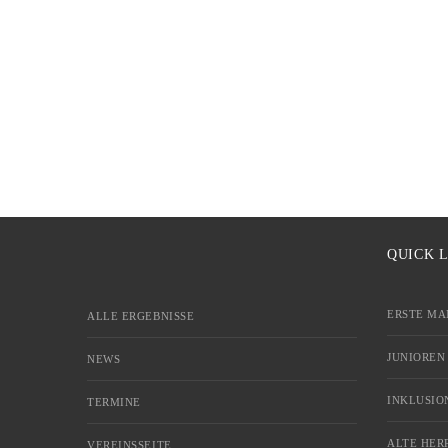
QUICK 
ERSTE MA
ALLE ERGEBNISSE
JUNIOREN
NEWS
INKLUSIO
TERMINE
ALTE HER
VEREINSSEITE