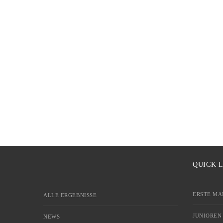
QUICK 
ERSTE MA
ALLE ERGEBNISSE
JUNIOREN
NEWS