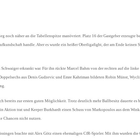
HOLZHOF
U10 / E2 (2011)
DOKUMENTE
CLUBHAUS
U9 / F1 (2012)
VIDEOCLIPS
U8 / F2
ieg noch näher an die Tabellenspitze manövriert. Platz 16 der Gastgeber erzeugte b
896
ufkundschaft handle. Aber es wurde ein heißer Oberligafight, der am Ende keinen S
U7 / BAMBINI
Schwaiger erkrankt war. Für ihn rückte Marcel Bahm von der rechten auf die linke 
96
n Doppelsechs aus Denis Gudzevic und Emre Kahriman bildeten Robin Münst, Wycli
ng.
7
ereits zur ersten guten Möglichkeit. Trotz deutlich mehr Ballbesitz dauerte es b
 in Aktion trat und Keeper Burkhardt einen Schuss von Markopoulos aus dem Winke
te Chancen nicht nutzen.
issingen brachte mit Alex Götz einen ehemaligen CfR-Spieler. Mit ihm wurden die