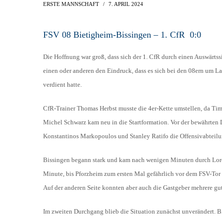
AH-TURNIER
ERSTE MANNSCHAFT
7. APRIL 2024
STATISTIK
MITGLIEDSCHAFT
SCHIEDSRICHTER
FSV 08 Bietigheim-Bissingen – 1. CfR 0:0
TORSCHÜTZEN
HISTORIE
SCHNÜRLES
LIGA – SPIELPLAN
Die Hoffnung war groß, dass sich der 1. CfR durch einen Auswärtss
1. CFR PFORZHEIM 1
EISHOCKEY
einen oder anderen den Eindruck, dass es sich bei den 08ern um La
LIGA – TORSCHÜTZEN
SAISON 2015/2016
verdient hatte.
LIGA – ZUSCHAUER
SAISON 2016/2017
LIGA – FAIRNESSTABELLE
CfR-Trainer Thomas Herbst musste die 4er-Kette umstellen, da Tim 
1. FC PFORZHEIM 18
Michel Schwarz kam neu in die Startformation. Vor der bewährte
LIGA – WECHSELBÖRSE
Konstantinos Markopoulos und Stanley Ratifo die Offensivabteilu
VFR PFORZHEIM 189
PRESSE / MEDIEN
Bissingen begann stark und kam nach wenigen Minuten durch Lorch b
Minute, bis Pforzheim zum ersten Mal gefährlich vor dem FSV-Tor
Auf der anderen Seite konnten aber auch die Gastgeber mehrere gu
Im zweiten Durchgang blieb die Situation zunächst unverändert. B