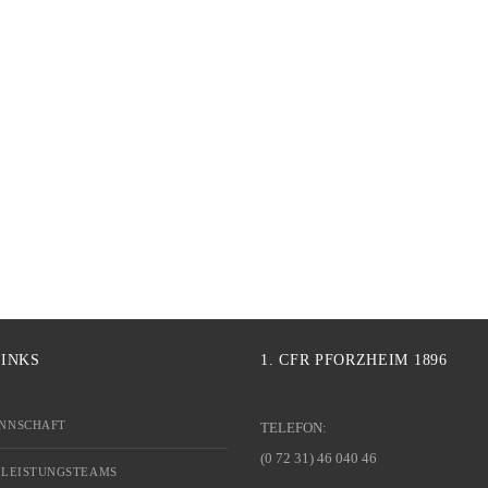
LINKS
1. CFR PFORZHEIM 1896
NNSCHAFT
TELEFON:
(0 72 31) 46 040 46
 LEISTUNGSTEAMS