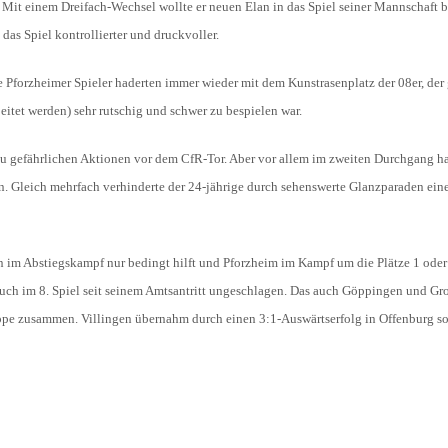
. Mit einem Dreifach-Wechsel wollte er neuen Elan in das Spiel seiner Mannschaft b
as Spiel kontrollierter und druckvoller.
Pforzheimer Spieler haderten immer wieder mit dem Kunstrasenplatz der 08er, der
itet werden) sehr rutschig und schwer zu bespielen war.
zu gefährlichen Aktionen vor dem CfR-Tor. Aber vor allem im zweiten Durchgang ha
 Gleich mehrfach verhinderte der 24-jährige durch sehenswerte Glanzparaden eine
n im Abstiegskampf nur bedingt hilft und Pforzheim im Kampf um die Plätze 1 oder
uch im 8. Spiel seit seinem Amtsantritt ungeschlagen. Das auch Göppingen und G
uppe zusammen. Villingen übernahm durch einen 3:1-Auswärtserfolg in Offenburg so