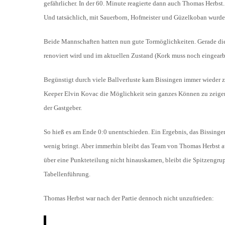
gefährlicher. In der 60. Minute reagierte dann auch Thomas Herbst
Und tatsächlich, mit Sauerborn, Hofmeister und Güzelkoban wurde d
Beide Mannschaften hatten nun gute Tormöglichkeiten. Gerade die 
renoviert wird und im aktuellen Zustand (Kork muss noch eingearbe
Begünstigt durch viele Ballverluste kam Bissingen immer wieder 
Keeper Elvin Kovac die Möglichkeit sein ganzes Können zu zeigen.
der Gastgeber.
So hieß es am Ende 0:0 unentschieden. Ein Ergebnis, das Bissinge
wenig bringt. Aber immerhin bleibt das Team von Thomas Herbst a
über eine Punkteteilung nicht hinauskamen, bleibt die Spitzengr
Tabellenführung.
Thomas Herbst war nach der Partie dennoch nicht unzufrieden: