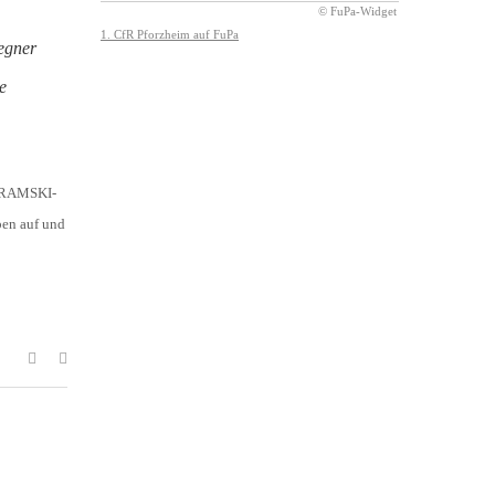
Gegner
e
r KRAMSKI-
ben auf und