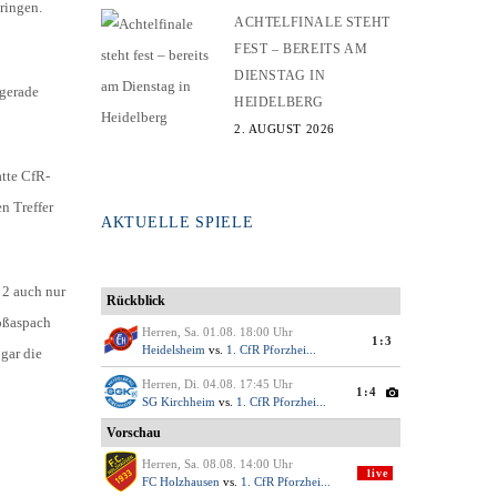
ringen.
ACHTELFINALE STEHT
FEST – BEREITS AM
DIENSTAG IN
 gerade
HEIDELBERG
2. AUGUST 2026
tte CfR-
n Treffer
AKTUELLE SPIELE
 2 auch nur
roßaspach
gar die