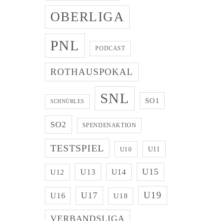
OBERLIGA
PNL
PODCAST
ROTHAUSPOKAL
SNL
SO1
SCHNÜRLES
SO2
SPENDENAKTION
TESTSPIEL
U11
U10
U15
U13
U14
U12
U19
U17
U16
U18
VERBANDSLIGA