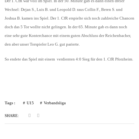
Der 1. CfR war voll im Spiel. In der 50. Minute gab es dann einen dreier
Wechsel: Dejan S., Luis B. und Leopold D. raus Collin F., Beren S. und
Joshua B. kamen ins Spiel. Der 1. CfR erspielte sich noch zahlreiche Chancen
doch das 5 Tor wollte nicht gelingen. In der 65. Minute gab es dann noch
eine sehr gute Konterchance mit einem guten Abschluss der Reichenbacher,
den aber unser Torspieler Leo G. gut parierte.
So endete das Spiel mit einem verdienten 4:0 Sieg für den 1. CfR Pforzheim.
Tags :
U15
Verbandsliga
SHARE: