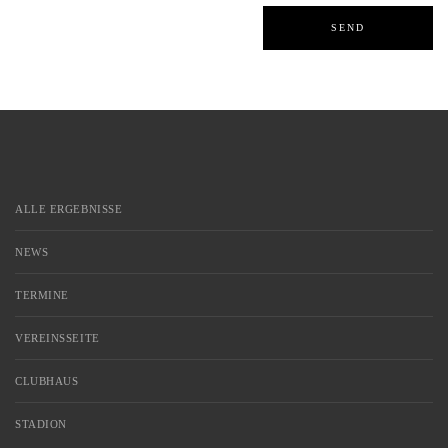
ALLE ERGEBNISSE
NEWS
TERMINE
VEREINSSEITE
CLUBHAUS
STADION