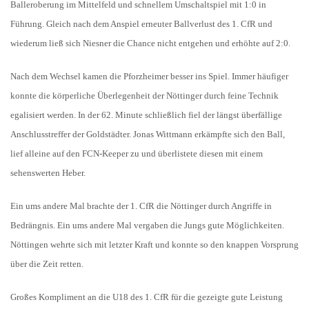
Balleroberung im Mittelfeld und schnellem Umschaltspiel mit 1:0 in
Führung. Gleich nach dem Anspiel erneuter Ballverlust des 1. CfR und
wiederum ließ sich Niesner die Chance nicht entgehen und erhöhte auf 2:0.
Nach dem Wechsel kamen die Pforzheimer besser ins Spiel. Immer häufiger
konnte die körperliche Überlegenheit der Nöttinger durch feine Technik
egalisiert werden. In der 62. Minute schließlich fiel der längst überfällige
Anschlusstreffer der Goldstädter. Jonas Wittmann erkämpfte sich den Ball,
lief alleine auf den FCN-Keeper zu und überlistete diesen mit einem
sehenswerten Heber.
Ein ums andere Mal brachte der 1. CfR die Nöttinger durch Angriffe in
Bedrängnis. Ein ums andere Mal vergaben die Jungs gute Möglichkeiten.
Nöttingen wehrte sich mit letzter Kraft und konnte so den knappen Vorsprung
über die Zeit retten.
Großes Kompliment an die U18 des 1. CfR für die gezeigte gute Leistung