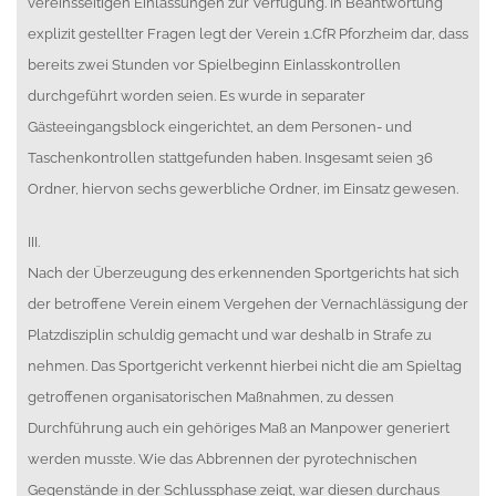
vereinsseitigen Einlassungen zur Verfügung. In Beantwortung
explizit gestellter Fragen legt der Verein 1.CfR Pforzheim dar, dass
bereits zwei Stunden vor Spielbeginn Einlasskontrollen
durchgeführt worden seien. Es wurde in separater
Gästeeingangsblock eingerichtet, an dem Personen- und
Taschenkontrollen stattgefunden haben. Insgesamt seien 36
Ordner, hiervon sechs gewerbliche Ordner, im Einsatz gewesen.
III.
Nach der Überzeugung des erkennenden Sportgerichts hat sich
der betroffene Verein einem Vergehen der Vernachlässigung der
Platzdisziplin schuldig gemacht und war deshalb in Strafe zu
nehmen. Das Sportgericht verkennt hierbei nicht die am Spieltag
getroffenen organisatorischen Maßnahmen, zu dessen
Durchführung auch ein gehöriges Maß an Manpower generiert
werden musste. Wie das Abbrennen der pyrotechnischen
Gegenstände in der Schlussphase zeigt, war diesen durchaus