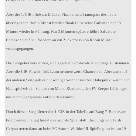
Aber der 1. CfR blieb am Drücker. Nach einem Traumpass des heute
überragenden Robin Münst brachte Noah Lulic seine Farben in der 38.
Minute wieder in Führung. Nur 3 Minuten später erhöhte Salvatore
Catanzano auf 3:1. Wieder war ein Zuckerpass von Robin Münst
vorausgegangen.
Die Gastgeber versuchten, sich gegen die drohende Niederlage zu stemmen.
Aber die CfR-Abwehr ließ kaum nennenswerte Chancen zu. Aber auch auf
der anderen Seite gab es nur wenig erwähnenswertes. Höhepunkt war in der
Nachspielzeit ein Schuss von Marco Rienhardt, den FV-Keeper Lüchinger
mit einer Glanzparade entschärfen konnte.
Durch diesen Sieg kletter der 1. CfR in der Tabelle auf Rang 7. Bereits am
kommenden Freitag findet das nächste Spiel statt. Die Jungs von Fatih
Celyan treten dann an beim FC Astoria Walldorf II. Spielbeginn ist um 19