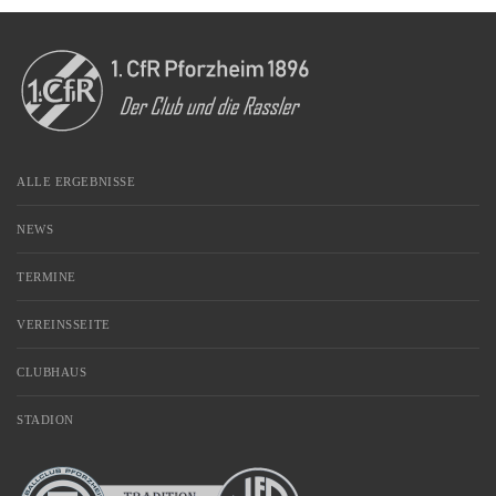
ALLE ERGEBNISSE
NEWS
TERMINE
VEREINSSEITE
CLUBHAUS
STADION