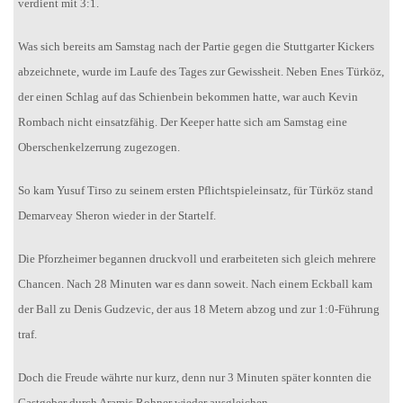
verdient mit 3:1.
Was sich bereits am Samstag nach der Partie gegen die Stuttgarter Kickers
abzeichnete, wurde im Laufe des Tages zur Gewissheit. Neben Enes Türköz,
der einen Schlag auf das Schienbein bekommen hatte, war auch Kevin
Rombach nicht einsatzfähig. Der Keeper hatte sich am Samstag eine
Oberschenkelzerrung zugezogen.
So kam Yusuf Tirso zu seinem ersten Pflichtspieleinsatz, für Türköz stand
Demarveay Sheron wieder in der Startelf.
Die Pforzheimer begannen druckvoll und erarbeiteten sich gleich mehrere
Chancen. Nach 28 Minuten war es dann soweit. Nach einem Eckball kam
der Ball zu Denis Gudzevic, der aus 18 Metern abzog und zur 1:0-Führung
traf.
Doch die Freude währte nur kurz, denn nur 3 Minuten später konnten die
Gastgeber durch Aramis Rohner wieder ausgleichen.