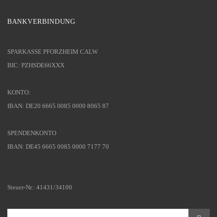
BANKVERBINDUNG
SPARKASSE PFORZHEIM CALW
BIC: PZHSDE66XXX
KONTO:
IBAN: DE20 6665 0085 0000 8065 87
SPENDENKONTO
IBAN: DE45 6665 0085 0000 7177 70
Steuer-Nr.: 41431/34100