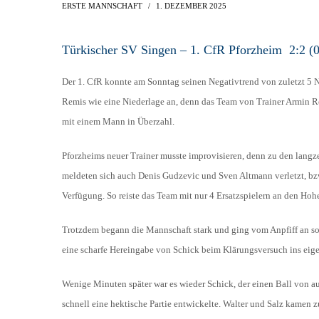
AH-TURNIER
ERSTE MANNSCHAFT
1. DEZEMBER 2025
STATISTIK
MITGLIEDSCHAFT
SCHIEDSRICHTER
Türkischer SV Singen – 1. CfR Pforzheim 2:2 (0
TORSCHÜTZEN
HISTORIE
SCHNÜRLES
LIGA – SPIELPLAN
Der 1. CfR konnte am Sonntag seinen Negativtrend von zuletzt 5 
1. CFR PFORZHEIM 1
EISHOCKEY
Remis wie eine Niederlage an, denn das Team von Trainer Armin Red
LIGA – TORSCHÜTZEN
SAISON 2015/2016
mit einem Mann in Überzahl.
LIGA – ZUSCHAUER
SAISON 2016/2017
LIGA – FAIRNESSTABELLE
Pforzheims neuer Trainer musste improvisieren, denn zu den langze
1. FC PFORZHEIM 18
meldeten sich auch Denis Gudzevic und Sven Altmann verletzt, bzw
LIGA – WECHSELBÖRSE
Verfügung. So reiste das Team mit nur 4 Ersatzspielern an den Hoh
VFR PFORZHEIM 189
PRESSE / MEDIEN
Trotzdem begann die Mannschaft stark und ging vom Anpfiff an sof
eine scharfe Hereingabe von Schick beim Klärungsversuch ins eige
Wenige Minuten später war es wieder Schick, der einen Ball von auß
schnell eine hektische Partie entwickelte. Walter und Salz kamen 