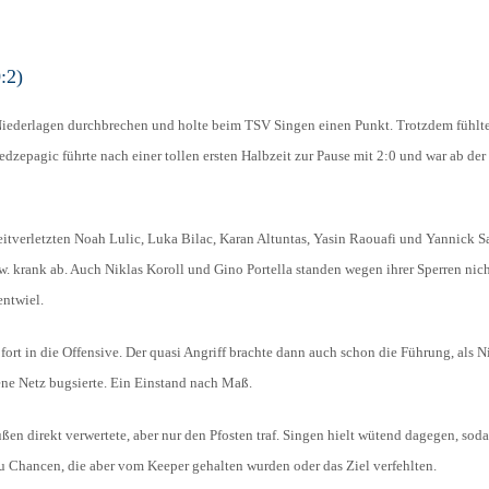
HOLZHOF
U10 / E2 (2011)
DOKUMENTE
:2)
CLUBHAUS
U9 / F1 (2012)
VIDEOCLIPS
U8 / F2
Niederlagen durchbrechen und holte beim TSV Singen einen Punkt. Trotzdem fühlte
896
zepagic führte nach einer tollen ersten Halbzeit zur Pause mit 2:0 und war ab der
U7 / BAMBINI
itverletzten Noah Lulic, Luka Bilac, Karan Altuntas, Yasin Raouafi und Yannick S
96
. krank ab. Auch Niklas Koroll und Gino Portella standen wegen ihrer Sperren nich
entwiel.
7
ort in die Offensive. Der quasi Angriff brachte dann auch schon die Führung, als 
ne Netz bugsierte. Ein Einstand nach Maß.
en direkt verwertete, aber nur den Pfosten traf. Singen hielt wütend dagegen, soda
zu Chancen, die aber vom Keeper gehalten wurden oder das Ziel verfehlten.