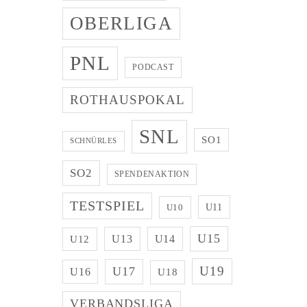
OBERLIGA
PNL
PODCAST
ROTHAUSPOKAL
SNL
SO1
SCHNÜRLES
SO2
SPENDENAKTION
TESTSPIEL
U11
U10
U15
U13
U14
U12
U19
U17
U16
U18
VERBANDSLIGA