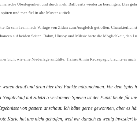
 numerische Überlegenheit und durch mehr Ballbesitz wieder zu beruhigen. Dies ge
 spüren und man fiel in alte Muster zurück.
atte für sein Team nach Vorlage von Zidan zum Ausgleich getroffen. Charakterlich s
 Chancen auf beiden Seiten. Bahm, Ulusoy und Miksic hatte die Möglichkeit, den 
imer Sicht wie eine Niederlage anfühlte. Trainer Armin Redzepagic brachte es nach
wir waren drauf und dran hier drei Punkte mitzunehmen. Vor dem Spiel h
Negativlauf mit zuletzt 5 verlorenen Spielen ist der Punkt heute für un
Ergebnisse von gestern anschaut. Ich hätte gerne gewonnen, aber es hä
te Karte hat uns nicht geholfen, weil wir danach zu wenig investiert 