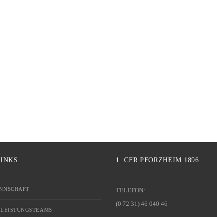
LINKS
1. CFR PFORZHEIM 1896
NNSCHAFT
TELEFON:
(0 72 31) 46 040 46
 LEISTUNGSTEAMS