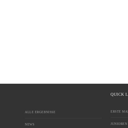
QUICK 
ERSTE MA
ALLE ERGEBNISSE
JUNIOREN
NEWS