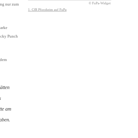
lang nur zum
tarke
Lucky Punch
 dem
ätten
s
tte am
haben.