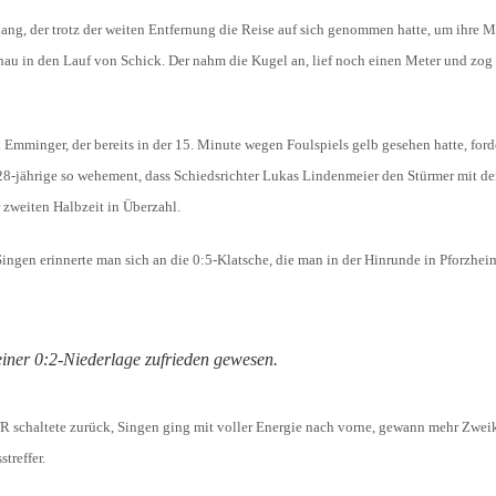
ang, der trotz der weiten Entfernung die Reise auf sich genommen hatte, um ihre 
enau in den Lauf von Schick. Der nahm die Kugel an, lief noch einen Meter und zog
Emminger, der bereits in der 15. Minute wegen Foulspiels gelb gesehen hatte, ford
 28-jährige so wehement, dass Schiedsrichter Lukas Lindenmeier den Stürmer mit de
 zweiten Halbzeit in Überzahl.
Singen erinnerte man sich an die 0:5-Klatsche, die man in der Hinrunde in Pforzheim
iner 0:2-Niederlage zufrieden gewesen.
CfR schaltete zurück, Singen ging mit voller Energie nach vorne, gewann mehr Zwe
treffer.