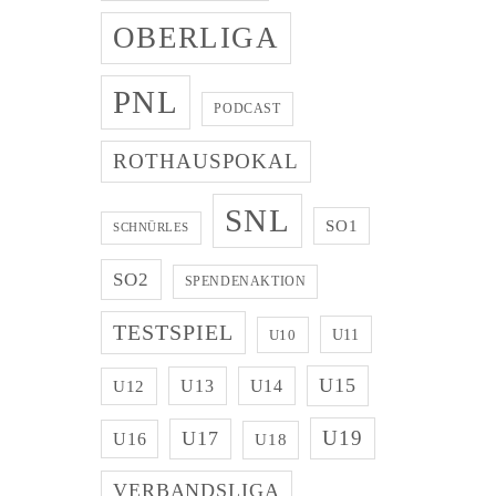
OBERLIGA
PNL
PODCAST
ROTHAUSPOKAL
SNL
SO1
SCHNÜRLES
SO2
SPENDENAKTION
TESTSPIEL
U11
U10
U15
U13
U14
U12
U19
U17
U16
U18
VERBANDSLIGA