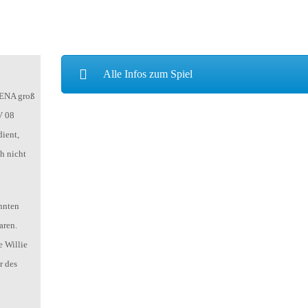
HOLZHOF
U10 / E2 (2011)
DOKUMENTE
CLUBHAUS
U9 / F1 (2012)
VIDEOCLIPS
Alle Infos zum Spiel
U8 / F2
896
RENA groß
U7 / BAMBINI
V 08
dient,
h nicht
96
7
nnten
aren.
e Willie
r des