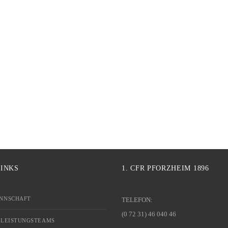
LINKS
1. CFR PFORZHEIM 1896
NNSCHAFT
TELEFON:
(0 72 31) 46 040 46
 LEISTUNGSTEAMS