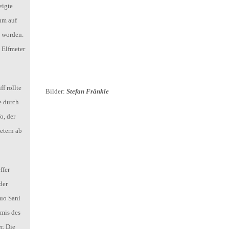
eigte
um auf
t worden.
 Elfmeter
f rollte
Bilder:
Stefan Fränkle
e durch
o, der
Metern ab
ffer
der
uo Sani
mis des
r. Die