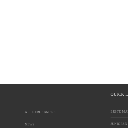
QUICK 
ERSTE MA
ALLE ERGEBNISSE
JUNIOREN
NEWS