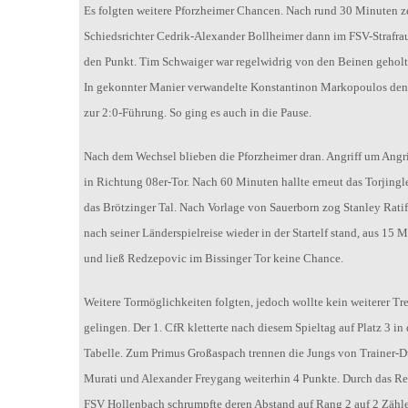
Es folgten weitere Pforzheimer Chancen. Nach rund 30 Minuten z
Schiedsrichter Cedrik-Alexander Bollheimer dann im FSV-Strafra
den Punkt. Tim Schwaiger war regelwidrig von den Beinen gehol
In gekonnter Manier verwandelte Konstantinon Markopoulos den
zur 2:0-Führung. So ging es auch in die Pause.
Nach dem Wechsel blieben die Pforzheimer dran. Angriff um Angrif
in Richtung 08er-Tor. Nach 60 Minuten hallte erneut das Torjingl
das Brötzinger Tal. Nach Vorlage von Sauerborn zog Stanley Ratif
nach seiner Länderspielreise wieder in der Startelf stand, aus 15 
und ließ Redzepovic im Bissinger Tor keine Chance.
Weitere Tormöglichkeiten folgten, jedoch wollte kein weiterer Tre
gelingen. Der 1. CfR kletterte nach diesem Spieltag auf Platz 3 in 
Tabelle. Zum Primus Großaspach trennen die Jungs von Trainer-D
Murati und Alexander Freygang weiterhin 4 Punkte. Durch das Re
FSV Hollenbach schrumpfte deren Abstand auf Rang 2 auf 2 Zähle