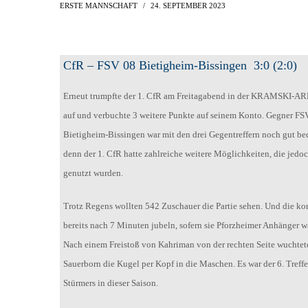
AH-TURNIER
ERSTE MANNSCHAFT
24. SEPTEMBER 2023
STATISTIK
MITGLIEDSCHAFT
SCHIEDSRICHTER
TORSCHÜTZEN
HISTORIE
SCHNÜRLES
CfR – FSV 08 Bietigheim-Bissingen 3:0 (2:0)
LIGA – SPIELPLAN
1. CFR PFORZHEIM 1
EISHOCKEY
Erneut trumpfte der 1. CfR am Freitagabend in der KRAMSKI-A
LIGA – TORSCHÜTZEN
SAISON 2015/2016
auf und verbuchte 3 weitere Punkte auf seinem Konto. Gegner FS
LIGA – ZUSCHAUER
Bietigheim-Bissingen war mit den drei Gegentreffern noch gut be
SAISON 2016/2017
LIGA – FAIRNESSTABELLE
denn der 1. CfR hatte zahlreiche weitere Möglichkeiten, die jedoc
1. FC PFORZHEIM 18
LIGA – WECHSELBÖRSE
genutzt wurden.
VFR PFORZHEIM 189
PRESSE / MEDIEN
Trotz Regens wollten 542 Zuschauer die Partie sehen. Und die ko
bereits nach 7 Minuten jubeln, sofern sie Pforzheimer Anhänger w
Nach einem Freistoß von Kahriman von der rechten Seite wuchtet
Sauerborn die Kugel per Kopf in die Maschen. Es war der 6. Treffe
Stürmers in dieser Saison.