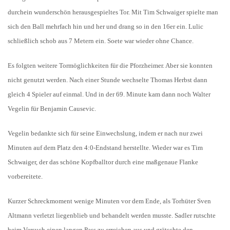
durchein wunderschön herausgespieltes Tor. Mit Tim Schwaiger spielte man
sich den Ball mehrfach hin und her und drang so in den 16er ein. Lulic
schließlich schob aus 7 Metern ein. Soete war wieder ohne Chance.
Es folgten weitere Tormöglichkeiten für die Pforzheimer. Aber sie konnten
nicht genutzt werden. Nach einer Stunde wechselte Thomas Herbst dann
gleich 4 Spieler auf einmal. Und in der 69. Minute kam dann noch Walter
Vegelin für Benjamin Causevic.
Vegelin bedankte sich für seine Einwechslung, indem er nach nur zwei
Minuten auf dem Platz den 4:0-Endstand herstellte. Wieder war es Tim
Schwaiger, der das schöne Kopfballtor durch eine maßgenaue Flanke
vorbereitete.
Kurzer Schreckmoment wenige Minuten vor dem Ende, als Torhüter Sven
Altmann verletzt liegenblieb und behandelt werden musste. Sadler rutschte
beim Versuch einen langen Pass zu erreichen aus und grätschte den