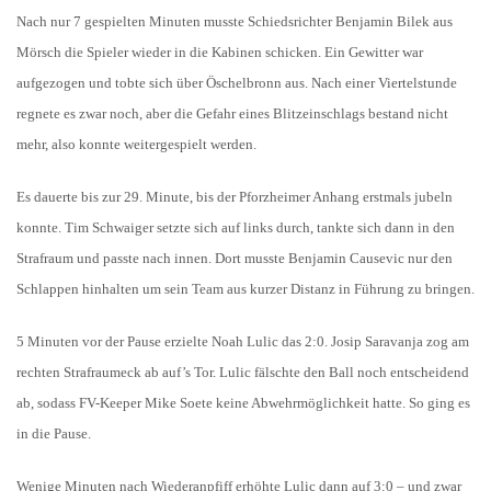
Nach nur 7 gespielten Minuten musste Schiedsrichter Benjamin Bilek aus
Mörsch die Spieler wieder in die Kabinen schicken. Ein Gewitter war
aufgezogen und tobte sich über Öschelbronn aus. Nach einer Viertelstunde
regnete es zwar noch, aber die Gefahr eines Blitzeinschlags bestand nicht
mehr, also konnte weitergespielt werden.
Es dauerte bis zur 29. Minute, bis der Pforzheimer Anhang erstmals jubeln
konnte. Tim Schwaiger setzte sich auf links durch, tankte sich dann in den
Strafraum und passte nach innen. Dort musste Benjamin Causevic nur den
Schlappen hinhalten um sein Team aus kurzer Distanz in Führung zu bringen.
5 Minuten vor der Pause erzielte Noah Lulic das 2:0. Josip Saravanja zog am
rechten Strafraumeck ab auf’s Tor. Lulic fälschte den Ball noch entscheidend
ab, sodass FV-Keeper Mike Soete keine Abwehrmöglichkeit hatte. So ging es
in die Pause.
Wenige Minuten nach Wiederanpfiff erhöhte Lulic dann auf 3:0 – und zwar