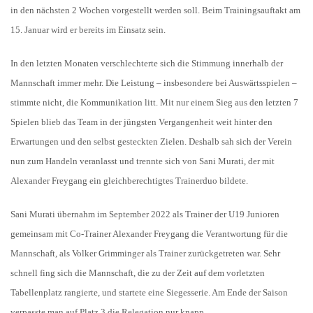
in den nächsten 2 Wochen vorgestellt werden soll. Beim Trainingsauftakt am
15. Januar wird er bereits im Einsatz sein.
In den letzten Monaten verschlechterte sich die Stimmung innerhalb der
Mannschaft immer mehr. Die Leistung – insbesondere bei Auswärtsspielen –
stimmte nicht, die Kommunikation litt. Mit nur einem Sieg aus den letzten 7
Spielen blieb das Team in der jüngsten Vergangenheit weit hinter den
Erwartungen und den selbst gesteckten Zielen. Deshalb sah sich der Verein
nun zum Handeln veranlasst und trennte sich von Sani Murati, der mit
Alexander Freygang ein gleichberechtigtes Trainerduo bildete.
Sani Murati übernahm im September 2022 als Trainer der U19 Junioren
gemeinsam mit Co-Trainer Alexander Freygang die Verantwortung für die
Mannschaft, als Volker Grimminger als Trainer zurückgetreten war. Sehr
schnell fing sich die Mannschaft, die zu der Zeit auf dem vorletzten
Tabellenplatz rangierte, und startete eine Siegesserie. Am Ende der Saison
verpasste man auf Platz 3 die Relegation nur knapp.