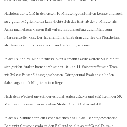
Nachdem der 1. CfR in den ersten 10 Minuten gut mithalten konnte und auch
zu 2 guten Möglichkeiten kam, drehte sich das Blatt ab der 6. Minute, als
Aalen nach einem krassen Ballverlust im Spielaufbau durch Melo zum
Führungstreffer kam. Der Tabellenführer blieb dran und ließ die Pforzheimer
ab diesem Zeitpunkt kaum noch zur Entfaltung kommen.
In der 18. und 29. Minute musste Sven Altmann zweite weitere Male hinter
sich greifen. Antlitz hatte durch seinen 10. und 11. Saisontreffer sein Team
mit 3:0 zur Pausenführung geschossen. Döringer und Prodanovic ließen
dabei sogar noch Möglichkeiten liegen.
Nach dem Wechsel unverändertes Spiel. Aalen drückte und erhöhte in der 59.
Minute durch einen verwandelten Strafstoß von Odabas auf 4:0.
In der 63. Minute dann ein Lebenszeichen des 1. CfR. Der eingewechselte
Benjamin Causevic eroberte den Ball und spielte ab auf Cemal Durmus.