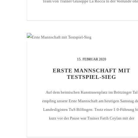
Team von Trainer Giuseppe La Rocca in der Vorrunde oh
Niederlage und mit 20:0 (!) Toren durch. Im Halbfinale hi
der Gegner FC Ispringen II, […]
15. FEBRUAR 2020
ERSTE MANNSCHAFT MIT
TESTSPIEL-SIEG
Auf dem heimischen Kunstrasenplatz im Brötzinger Tal
empfing unsere Erste Mannschaft am heutigen Samstag d
Landesligisten TuS Bilfingen. Trotz einer 1:0-Führung b
kurz vor der Pause war Trainer Fatih Ceylan mit der
gezeigten Leistung nicht zufrieden. Kurz vor Ende der ers
Halbzeit glich Bilfingen durch Celebi aus. In der Pause