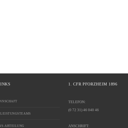
LINKS
1. CFR PFORZHEIM 1896
NNSCHAFT
TELEFON:
(0 72 31) 46 040 46
 LEISTUNGSTEAMS
ANSCHRIFT:
NS-ABTEILUNG