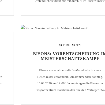
ne
letztendlich verdient mit 2:0 durch. "Der Einsatz unsere
eß
Jungs hat gestimmt, aber Balingen war einfach abgeklärt
und hat seine Chancen genutzt", resümierte Co-Trainer
Alexander Freygang nach dem Spiel. Das [...]
13. FEBRUAR 2020
BISONS: VORENTSCHEIDUNG I
MEISTERSCHAFTSKAMPF
Bison-Fans – laßt uns die St-Maur-Halle in einen
en
Hexenkessel verwandeln! Am kommenden Sonntag,
is
16.02.2020 um 19:00 Uhr empfangen die Bisons im
Eissportzentrum Pforzheim den direkten Verfolger ESG
ten
Esslingen zum Spitzenspiel der Landesliga Baden-
Württemberg. Am Sonntagabend wird es zu einer