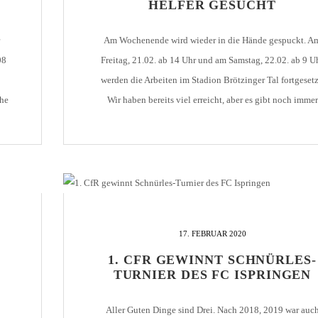
HELFER GESUCHT
Am Wochenende wird wieder in die Hände gespuckt. A
08
Freitag, 21.02. ab 14 Uhr und am Samstag, 22.02. ab 9 U
werden die Arbeiten im Stadion Brötzinger Tal fortgesetz
che
Wir haben bereits viel erreicht, aber es gibt noch immer
 in
einiges zu tun. Das unermüdliche Team der Helfer wünsc
m
sich für die letzten Einsätze vor dem [...]
17. FEBRUAR 2020
1. CFR GEWINNT SCHNÜRLES-
TURNIER DES FC ISPRINGEN
Aller Guten Dinge sind Drei. Nach 2018, 2019 war auc