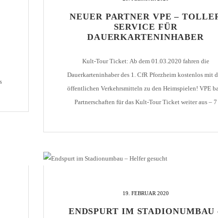
NEUER PARTNER VPE – TOLLE
HOLZHOF
U10 / E2 (2011)
DOKUMENTE
SERVICE FÜR
CLUBHAUS
U9 / F1 (2012)
VIDEOCLIPS
DAUERKARTENINHABER
U8 / F2
896
Kult-Tour Ticket: Ab dem 01.03.2020 fahren die
U7 / BAMBINI
Dauerkarteninhaber des 1. CfR Pforzheim kostenlos mit 
s
öffentlichen Verkehrsmitteln zu den Heimspielen! VPE b
II,
Partnerschaften für das Kult-Tour Ticket weiter aus – 7
r
Institutionen bieten neben Ihren Tickets auch den
96
kostenlosen Transport an. Der 1. CfR Pforzheim 1896
7
schließt sich dem Kult-Tour Ticket des Verkehrsverbund
Pforzheim-Enzkreis an, [...]
19. FEBRUAR 2020
ENDSPURT IM STADIONUMBAU 