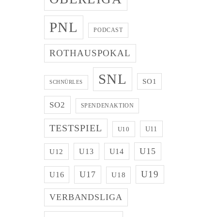
PNL
PODCAST
ROTHAUSPOKAL
SNL
SO1
SCHNÜRLES
SO2
SPENDENAKTION
TESTSPIEL
U11
U10
U15
U13
U14
U12
U19
U17
U16
U18
VERBANDSLIGA