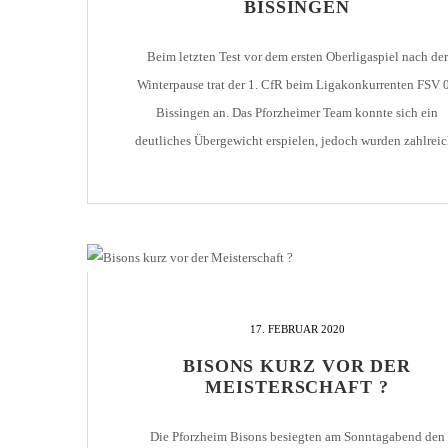
BISSINGEN
Beim letzten Test vor dem ersten Oberligaspiel nach der
Winterpause trat der 1. CfR beim Ligakonkurrenten FSV 
Bissingen an. Das Pforzheimer Team konnte sich ein
deutliches Übergewicht erspielen, jedoch wurden zahlrei
Torchancen nicht genutzt. Turci brachte seine Mannschaft
der 27. Minute in Führung, die Hemmerich kurz nach de
Wechsel egalisierte. Czaker brachte Pforzheim […]
17. FEBRUAR 2020
BISONS KURZ VOR DER
MEISTERSCHAFT ?
Die Pforzheim Bisons besiegten am Sonntagabend den