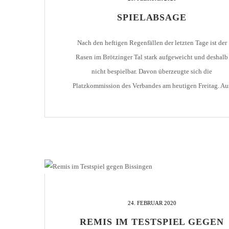
AH-TURNIER
SPIELABSAGE
STATISTIK
MITGLIEDSCHAFT
SCHIEDSRICHTER
TORSCHÜTZEN
HISTORIE
Nach den heftigen Regenfällen der letzten Tage ist der
SCHNÜRLES
LIGA – SPIELPLAN
Rasen im Brötzinger Tal stark aufgeweicht und deshalb
1. CFR PFORZHEIM 1
EISHOCKEY
nicht bespielbar. Davon überzeugte sich die
LIGA – TORSCHÜTZEN
SAISON 2015/2016
Platzkommission des Verbandes am heutigen Freitag. Au
LIGA – ZUSCHAUER
diesem Grund wurde die Partie gegen den SV Sandhausen 
SAISON 2016/2017
LIGA – FAIRNESSTABELLE
die am Sonntag angesetzt war, abgesagt. Sobald ein neue
1. FC PFORZHEIM 18
LIGA – WECHSELBÖRSE
Termin feststeht, melden wir es.
VFR PFORZHEIM 189
PRESSE / MEDIEN
24. FEBRUAR 2020
REMIS IM TESTSPIEL GEGEN