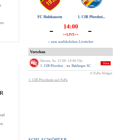
n
 es
eam
ER
raf
en.
SCHLAGWÖRTER