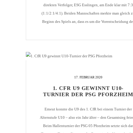
direkten Verfolger, ESG Esslingen, am Ende klar mit 7:3
(1:1/2:1/4:1). Beiden Mannschaften merkte man gleich 
Beginn des Spiels an, dass es um die Vorentscheidung de
Meisterschaft geht – ein Abtasten fand nicht statt. So hat
Martin Juricek die erste Chance des Spiels, doch die Sche
schnappte sich […]
17. FEBRUAR 2020
1. CFR U9 GEWINNT U10-
TURNIER DER PSG PFORZHEI
Erneut konnte die U9 des 1. CfR bei einem Turnier der
Altersstufe U10 – also ein Jahr älter – den Gesamtsieg feie
Beim Hallenturnier der PSG 05 Pforzheim setzte sich da