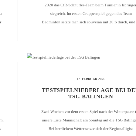
2020 das CfR-Schnürles-Team beim Turnier in Ispringe
zu
siegreich. Im ersten Gruppenspiel gegen das Team
r
Badminton setzte man sich souverän mit 20:6 durch, und
te
sah so aus, als ob der Turniersieg ein gemütlicher
ibe
Spaziergang werden sollte. Im zweiten Spiel gegen das T
Delta schlichen sich […]
17. FEBRUAR 2020
TESTSPIELNIEDERLAGE BEI D
M
TSG BALINGEN
Zwei Wochen vor dem ersten Spiel nach der Winterpause t
rn.
unsere Erste Mannschaft am Sonntag auf die TSG Baling
s
Bei herrlichem Wetter setzte sich der Regionalligist