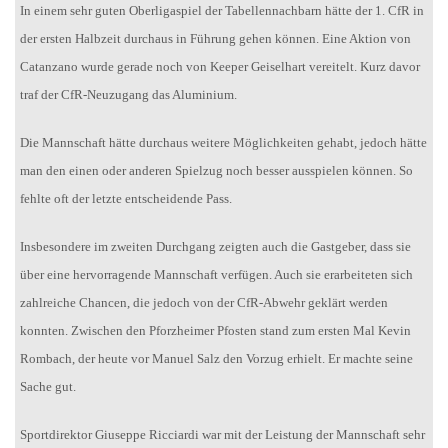
In einem sehr guten Oberligaspiel der Tabellennachbarn hätte der 1. CfR in
der ersten Halbzeit durchaus in Führung gehen können. Eine Aktion von
Catanzano wurde gerade noch von Keeper Geiselhart vereitelt. Kurz davor
traf der CfR-Neuzugang das Aluminium.
Die Mannschaft hätte durchaus weitere Möglichkeiten gehabt, jedoch hätte
man den einen oder anderen Spielzug noch besser ausspielen können. So
fehlte oft der letzte entscheidende Pass.
Insbesondere im zweiten Durchgang zeigten auch die Gastgeber, dass sie
über eine hervorragende Mannschaft verfügen. Auch sie erarbeiteten sich
zahlreiche Chancen, die jedoch von der CfR-Abwehr geklärt werden
konnten. Zwischen den Pforzheimer Pfosten stand zum ersten Mal Kevin
Rombach, der heute vor Manuel Salz den Vorzug erhielt. Er machte seine
Sache gut.
Sportdirektor Giuseppe Ricciardi war mit der Leistung der Mannschaft sehr