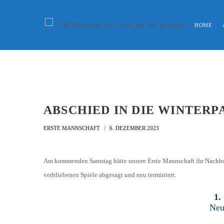
HOME
SPIELPLAN
3-KÖNIGS-JUGENDTURNIER
INKLUSION
U19 / A1 (JAHRGANG 200
VORSTAND
TABELLE
ALTE HERREN
U17 / B1 (2004)
VERWALTUNGSRAT
ABSCHIED IN DIE WINTERP
KADER
U15 / C1 (2006)
EHRENRAT
AH-TURNIER
ERSTE MANNSCHAFT
6. DEZEMBER 2023
STATISTIK
MITGLIEDSCHAFT
SCHIEDSRICHTER
TORSCHÜTZEN
HISTORIE
Am kommenden Samstag hätte unsere Erste Mannschaft ihr Nachhol
SCHNÜRLES
verbliebenen Spiele abgesagt und neu terminiert.
LIGA – SPIELPLAN
1. CFR PFORZHEIM 1
EISHOCKEY
LIGA – TORSCHÜTZEN
1.
SAISON 2015/2016
Neu
LIGA – ZUSCHAUER
SAISON 2016/2017