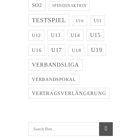
SO2
SPENDENAKTION
TESTSPIEL
U11
U10
U15
U13
U14
U12
U19
U17
U16
U18
VERBANDSLIGA
VERBANDSPOKAL
VERTRAGSVERLÄNGERUNG