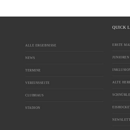
QUICK 
ERSTE MA
ALLE ERGEBNISSE
JUNIOREN
NEWS
INKLUSIO
TERMINE
ALTE HER
VEREINSSEITE
SCHNÜRLE
CLUBHAUS
EISHOCKE
STADION
NEWSLETT