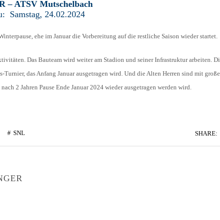
fR – ATSV Mutschelbach
: Samstag, 24.02.2024
96
nterpause, ehe im Januar die Vorbereitung auf die restliche Saison wieder startet.
7
tivitäten. Das Bauteam wird weiter am Stadion und seiner Infrastruktur arbeiten. D
-Turnier, das Anfang Januar ausgetragen wird. Und die Alten Herren sind mit groß
s nach 2 Jahren Pause Ende Januar 2024 wieder ausgetragen werden wird.
SNL
SHARE:
NGER