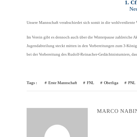
1. C
LIGA – FAIRNESSTABELLE
Neu
1. FC PFORZHEIM 18
LIGA – WECHSELBÖRSE
Unsere Mannschaft verabschiedet sich somit in die wohlverdiente Wi
VFR PFORZHEIM 189
PRESSE / MEDIEN
Im Verein gibt es dennoch auch über die Winterpause zahlreiche Ak
Jugendabteilung steckt mitten in den Vorbereitungen zum 3-Königs
bei der Vorbereitung des Rudolf-Reinacher-Gedächtnisturniers, da
Tags :
Erste Mannschaft
FNL
Oberliga
PNL
MARCO NABI