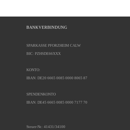
BANKVERBINDUNG
SPARKASSE PFORZHEIM CALW
BIC: PZHSDE66XXX
KONTO:
IBAN: DE20 6665 0085 0000 8065 87
SPENDENKONTO
IBAN: DE45 6665 0085 0000 7177 70
Steuer-Nr.: 41431/34100