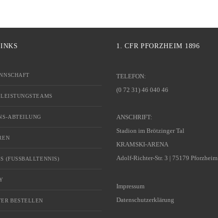
LINKS
1. CFR PFORZHEIM 1896
NNSCHAFT
TELEFON:
(0 72 31) 46 040 46
 LEISTUNGSTEAMS
ANSCHRIFT:
NS-ABTEILUNG
Stadion im Brötzinger Tal
REN
KRAMSKI-ARENA
Adolf-Richter-Str. 3 | 75179 Pforzheim
S (FUSSBALLTENNIS)
Y
Impressum
Datenschutzerklärung
ER BESTELLEN