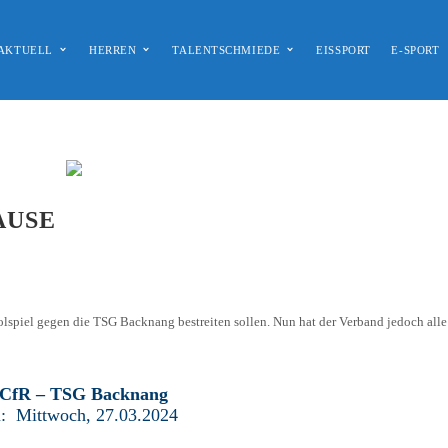
AKTUELL
HERREN
TALENTSCHMIEDE
EISSPORT
E-SPORT
2)
U18 / A2 (2003)
KRAMSKI-ARENA
U13 / D1 (2008)
IMPRESSUM
U16 / B2 (2005)
PRESSE / MEDIEN
U12 / D2 (2009)
DATENSCHUTZ
AUSE
U14 / C2 (2007)
GESCHÄFTSSTELLE
U11 / E1 (2010)
DOWNLOADS
HOLZHOF
U10 / E2 (2011)
DOKUMENTE
CLUBHAUS
U9 / F1 (2012)
VIDEOCLIPS
spiel gegen die TSG Backnang bestreiten sollen. Nun hat der Verband jedoch all
U8 / F2
896
U7 / BAMBINI
 CfR – TSG Backnang
: Mittwoch, 27.03.2024