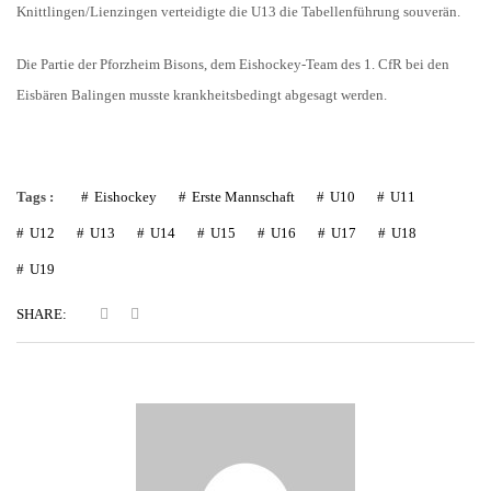
Knittlingen/Lienzingen verteidigte die U13 die Tabellenführung souverän.
Die Partie der Pforzheim Bisons, dem Eishockey-Team des 1. CfR bei den
Eisbären Balingen musste krankheitsbedingt abgesagt werden.
Tags :
Eishockey
Erste Mannschaft
U10
U11
U12
U13
U14
U15
U16
U17
U18
U19
SHARE: