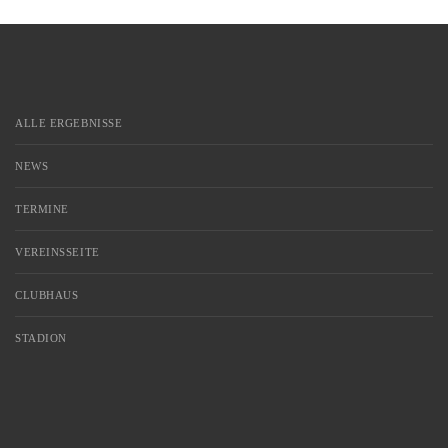
ALLE ERGEBNISSE
NEWS
TERMINE
VEREINSSEITE
CLUBHAUS
STADION