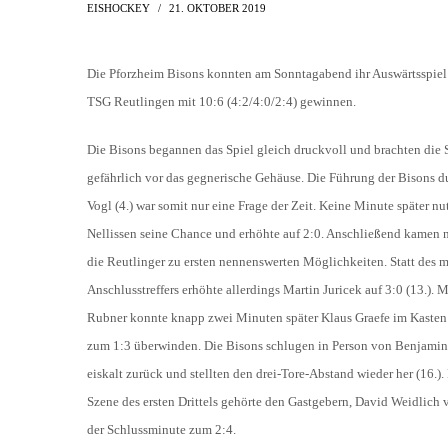
AH-TURNIER
EISHOCKEY
21. OKTOBER 2019
STATISTIK
MITGLIEDSCHAFT
SCHIEDSRICHTER
TORSCHÜTZEN
HISTORIE
Die Pforzheim Bisons konnten am Sonntagabend ihr Auswärtsspiel 
SCHNÜRLES
TSG Reutlingen mit 10:6 (4:2/4:0/2:4) gewinnen.
LIGA – SPIELPLAN
1. CFR PFORZHEIM 1
EISHOCKEY
LIGA – TORSCHÜTZEN
Die Bisons begannen das Spiel gleich druckvoll und brachten die 
SAISON 2015/2016
gefährlich vor das gegnerische Gehäuse. Die Führung der Bisons d
LIGA – ZUSCHAUER
SAISON 2016/2017
Vogl (4.) war somit nur eine Frage der Zeit. Keine Minute später nu
LIGA – FAIRNESSTABELLE
Nellissen seine Chance und erhöhte auf 2:0. Anschließend kamen 
1. FC PFORZHEIM 18
LIGA – WECHSELBÖRSE
die Reutlinger zu ersten nennenswerten Möglichkeiten. Statt des 
VFR PFORZHEIM 189
PRESSE / MEDIEN
Anschlusstreffers erhöhte allerdings Martin Juricek auf 3:0 (13.). 
Rubner konnte knapp zwei Minuten später Klaus Graefe im Kasten
zum 1:3 überwinden. Die Bisons schlugen in Person von Benjamin
eiskalt zurück und stellten den drei-Tore-Abstand wieder her (16.). 
Szene des ersten Drittels gehörte den Gastgebern, David Weidlich 
der Schlussminute zum 2:4.