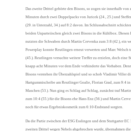
Das zweite Drittel gehörte den Bisons, so zogen sie innerhalb von
Minuten durch zwei Doppelpacks von Juricek (24., 25.) und Steffe
(29. in Unterzahl, 34.) auf 8:2 davon. Im Schlussabschnitt schickte
beiden Unparteiischen gleich zwei Bisons in die Kühlbox. Diesen 
nutzten die Schwaben durch Martin Cervenka zum 3:8 (42.), ein we
Powerplay konnte Reutlingen erneut verwerten und Marc Welsch t
(45.). Reutlingen versuchte weitere Treffer zu erzielen, doch eine St
knapp acht Minuten vor dem Ende verhinderte das Vorhaben. Denn
Bisons verstehen ihr Überzahlspiel und so schob Vladimir Viller d
Hartgummischeibe am Reutlinger Goalie, Florian Grad, zum 9:4 in
Maschen (53.). Nun ging es Schlag auf Schlag, zunächst traf Marti
zum 10:4 (55.) für die Bisons ehe Hans Enz (56.) und Martin Cerve
noch für etwas Ergebniskosmetik zum 6:10-Endstand sorgten.
Da die Partie zwischen der ESG Esslingen und dem Stuttgarter EC 
zweiten Drittel wegen Nebels abgebrochen wurde, übernahmen die