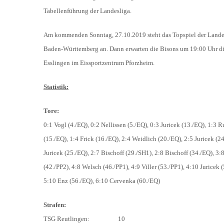
Tabellenführung der Landesliga.
Am kommenden Sonntag, 27.10.2019 steht das Topspiel der Lande
Baden-Württemberg an. Dann erwarten die Bisons um 19:00 Uhr d
Esslingen im Eissportzentrum Pforzheim.
Statistik:
Tore:
0:1 Vogl (4./EQ), 0:2 Nellissen (5./EQ), 0:3 Juricek (13./EQ), 1:3 
(15./EQ), 1:4 Frick (16./EQ), 2:4 Weidlich (20./EQ), 2:5 Juricek (24
Juricek (25./EQ), 2:7 Bischoff (29./SH1), 2:8 Bischoff (34./EQ), 3
(42./PP2), 4:8 Welsch (46./PP1), 4:9 Viller (53./PP1), 4:10 Juricek 
5:10 Enz (56./EQ), 6:10 Cervenka (60./EQ)
Strafen:
TSG Reutlingen: 10