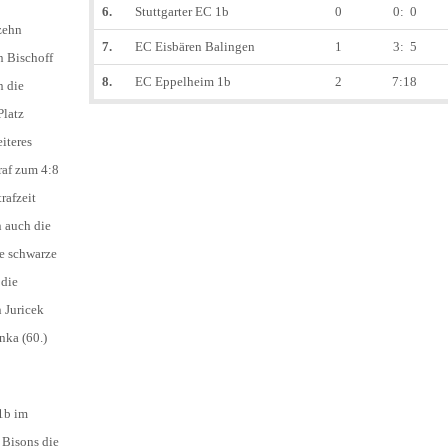
6.
Stuttgarter EC 1b
0
0: 0
 zehn
7.
EC Eisbären Balingen
1
3: 5
n Bischoff
8.
EC Eppelheim 1b
2
7:18
n die
Platz
iteres
raf zum 4:8
rafzeit
 auch die
ie schwarze
 die
n Juricek
nka (60.)
1b im
 Bisons die