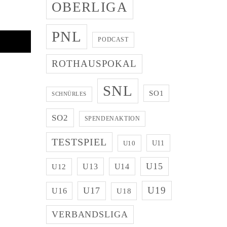
OBERLIGA
PNL
PODCAST
ROTHAUSPOKAL
SNL
SO1
SCHNÜRLES
SO2
SPENDENAKTION
TESTSPIEL
U11
U10
U15
U13
U14
U12
U19
U17
U16
U18
VERBANDSLIGA