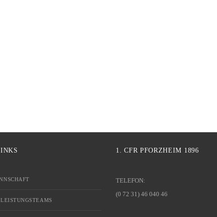
LINKS
1. CFR PFORZHEIM 1896
NNSCHAFT
TELEFON:
(0 72 31) 46 040 46
 LEISTUNGSTEAMS