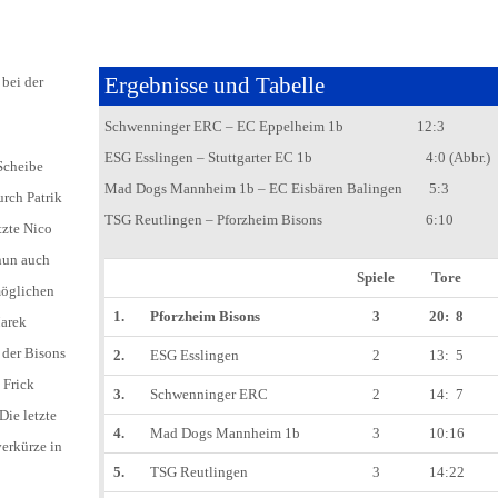
HOLZHOF
U10 / E2 (2011)
DOKUMENTE
CLUBHAUS
U9 / F1 (2012)
VIDEOCLIPS
Ergebnisse und Tabelle
bei der
U8 / F2
Schwenninger ERC – EC Eppelheim 1b 12:3
896
ESG Esslingen – Stuttgarter EC 1b 4:0 (Abbr.)
U7 / BAMBINI
Scheibe
Mad Dogs Mannheim 1b – EC Eisbären Balingen 5:3
urch Patrik
TSG Reutlingen – Pforzheim Bisons 6:10
tzte Nico
nun auch
96
Spiele
Tore
möglichen
7
1.
Pforzheim Bisons
3
20: 8
Marek
 der Bisons
2.
ESG Esslingen
2
13: 5
 Frick
3.
Schwenninger ERC
2
14: 7
Die letzte
4.
Mad Dogs Mannheim 1b
3
10:16
verkürze in
5.
TSG Reutlingen
3
14:22