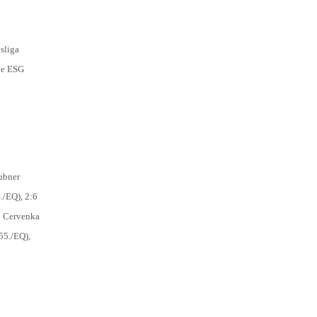
sliga
ie ESG
Rubner
./EQ), 2:6
:8 Cervenka
(55./EQ),