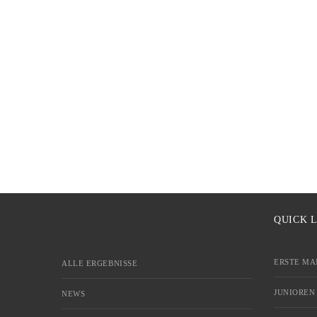
QUICK 
ERSTE MA
ALLE ERGEBNISSE
JUNIOREN
NEWS