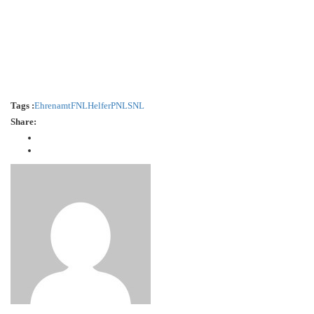
Tags :
Ehrenamt
FNL
Helfer
PNL
SNL
Share: