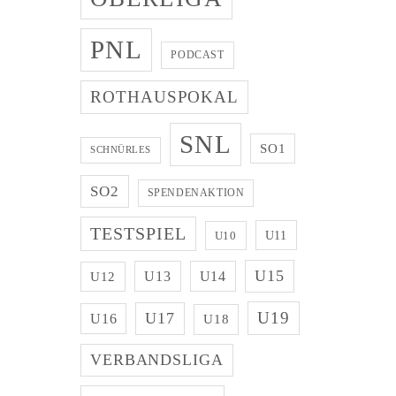
PNL
PODCAST
ROTHAUSPOKAL
SNL
SO1
SCHNÜRLES
SO2
SPENDENAKTION
TESTSPIEL
U11
U10
U15
U13
U14
U12
U19
U17
U16
U18
VERBANDSLIGA