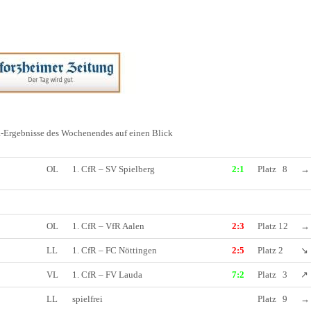
HOLZHOF
U10 / E2 (2011)
DOKUMENTE
CLUBHAUS
U9 / F1 (2012)
VIDEOCLIPS
U8 / F2
896
U7 / BAMBINI
fR-Ergebnisse des Wochenendes auf einen Blick
OL
1. CfR – SV Spielberg
2:1
Platz 8
→
96
7
OL
1. CfR – VfR Aalen
2:3
Platz 12
→
LL
1. CfR – FC Nöttingen
2:5
Platz 2
↘
VL
1. CfR – FV Lauda
7:2
Platz 3
↗
LL
spielfrei
Platz 9
→