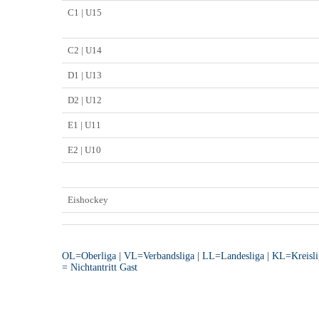
C1 | U15
C2 | U14
D1 | U13
D2 | U12
E1 | U11
E2 | U10
Eishockey
OL=Oberliga | VL=Verbandsliga | LL=Landesliga | KL=Kreislig
= Nichtantritt Gast