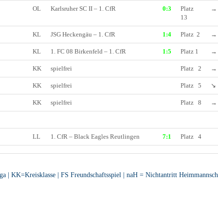
OL
Karlsruher SC II – 1. CfR
0:3
Platz
→
13
KL
JSG Heckengäu – 1. CfR
1:4
Platz 2
→
KL
1. FC 08 Birkenfeld – 1. CfR
1:5
Platz 1
→
KK
spielfrei
Platz 2
→
KK
spielfrei
Platz 5
↘
KK
spielfrei
Platz 8
→
LL
1. CfR – Black Eagles Reutlingen
7:1
Platz 4
a | KK=Kreisklasse | FS Freundschaftsspiel | naH = Nichtantritt Heimmannsc