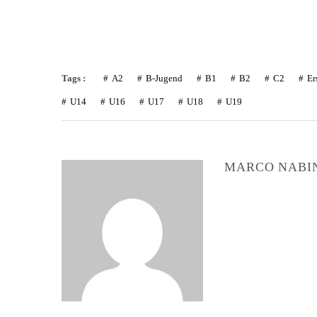
Tags :
A2
B-Jugend
B1
B2
C2
Er
U14
U16
U17
U18
U19
MARCO NABI