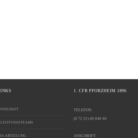
LINKS
1. CFR PFORZHEIM 1896
NNSCHAFT
TELEFON:
(0 72 31) 46 040 46
 LEISTUNGSTEAMS
ANSCHRIFT:
NS-ABTEILUNG