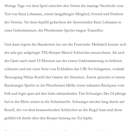
Wenige Tage vor dem Spiel erreichte den Verein die traurige Nachricht vom
Tod von Knut Lehmann, einem langjährigen Mitglied, Freund und Förderer
des Vereins. Vor dem Anpfiff gedachten die Anwesenden Knut Lehmann in
einer Gedenkminute, die Pforzheimer Spieler trugen Trauerflor.
Und dann legten die Hausherren los wie die Feuerwehr. Mehrfach konnte sich
der sehr gut aufgelegte TSG-Keeper Marcel Schleicher auszeichnen. Als sich
die Gäste nach rund 10 Minuten aus der ersten Umklammerung zu befreien
schienen und mit einer Serie von Eckbällen das CfR-Tor belagerten, verdarb
Neuzugang Niklas Koroll den Gästen die Situation. Zuerst spitzelte er einem
Backnanger Spieler in der Pforzheimer Hälfte einen riskantes Rückpass vom
Fuß und legte quer auf den links mitlaufenden Tim Schwaiger. Der 24-jährige
lief in der Mitte weiter in die Schnittstelle. Schwaiger steckte lang durch auf
Koroll, der vor dem herauseilenden Schleicher an die Kugel kam und diese
gefühlvoll direkt über den Keeper hinweg ins Tor lüpfte.