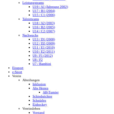
Leistungsteams
U19 / A1 (Jahrgang 2002)
U17 / B1 (2004)
U15 / C1 (2006)
Talentteams
U18 / A2 (2003)
U16 / B2 (2005)
U14 / C2 (2007)
Nachwuchs
U13 / D1 (2008)
U12 / D2 (2009)
U11 / E1 (2010)
U10 / E2 (2011)
U9 / F1 (2012)
U8 / F2
U7 / Bambini
Eissport
e-Sport
Verein
Abteilungen
Inklusion
Alte Herren
AH-Turnier
Schiedsrichter
Schnürles
Eishockey
Vereinsleben
Vorstand