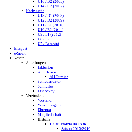
U16 / B2 (2005)
U14 / C2 (2007)
Nachwuchs
U13 / D1 (2008)
U12 / D2 (2009)
U11 / E1 (2010)
U10 / E2 (2011)
U9 / F1 (2012)
U8 / F2
U7 / Bambini
Eissport
e-Sport
Verein
Abteilungen
Inklusion
Alte Herren
AH-Turnier
Schiedsrichter
Schnürles
Eishockey
Vereinsleben
Vorstand
Verwaltungsrat
Ehrenrat
Mitgliedschaft
Historie
1. CfR Pforzheim 1896
Saison 2015/2016