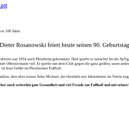
tag
ten 100 Jahre.
Dieter Rosanowski feiert heute seinen 90. Geburtsta
bronn war 1954 nach Pforzheim gekommen. Dort spielte er zunächst für die SpVgg.
itende Offensivmann viel. Er spielte mit dem Club gegen die ganz großen, unter an
e ist feste Größe im Pforzheimer Fußball.
ion, aber über seinen Sohn Michael, der ebenfalls seit Jahrzehnten im Verein engag
aber auch weiterhin gute Gesundheit und viel Freude am Fußball und mit seinen