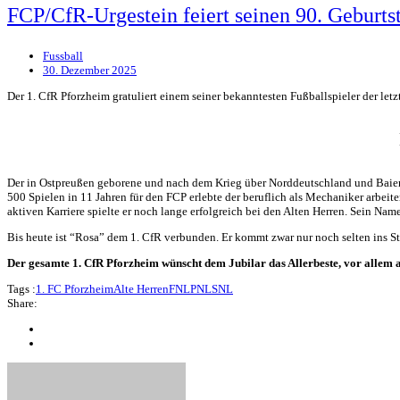
FCP/CfR-Urgestein feiert seinen 90. Geburts
Fussball
30. Dezember 2025
Der 1. CfR Pforzheim gratuliert einem seiner bekanntesten Fußballspieler der letz
Der in Ostpreußen geborene und nach dem Krieg über Norddeutschland und Baiers
500 Spielen in 11 Jahren für den FCP erlebte der beruflich als Mechaniker arbe
aktiven Karriere spielte er noch lange erfolgreich bei den Alten Herren. Sein Nam
Bis heute ist “Rosa” dem 1. CfR verbunden. Er kommt zwar nur noch selten ins Stad
Der gesamte 1. CfR Pforzheim wünscht dem Jubilar das Allerbeste, vor allem 
Tags :
1. FC Pforzheim
Alte Herren
FNL
PNL
SNL
Share: