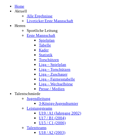
Home
Aktuell
Alle Ergebnisse
Liveticker Erste Mannschaft
Herren
Sportliche Leitung
Erste Mannschaft
Spielplan
Tabelle
Kader
Statistik
Torschützen
Liga – Spielplan
Liga – Torschützen
Liga – Zuschauer
Liga – Fairnesstabelle
Liga – Wechselbörse
Presse / Medien
Talentschmiede
Jugendleitung
3-Königs-Jugendturnier
Leistungsteams
U19 / A1 (Jahrgang 2002)
U17 / B1 (2004)
U15 / C1 (2006)
Talentteams
U18 / A2 (2003)