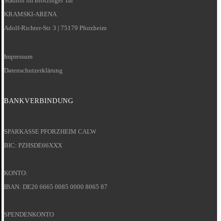
Stadion im Brötzinger Tal
KRAMSKI-ARENA
Adolf-Richter-Str. 3 | 75179 Pforzheim
Impressum
Datenschutzerklärung
BANKVERBINDUNG
SPARKASSE PFORZHEIM CALW
BIC: PZHSDE66XXX
KONTO:
IBAN: DE20 6665 0085 0000 8065 87
SPENDENKONTO