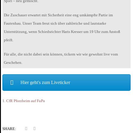
Spiel – neu gemischt.
Die Zuschauer erwartet mit Sicherheit eine eng umkämpfte Partie im
Fautenhau. Unser Team freut sich über zahlreiche und lautstarke
Unterstützung, wenn Schiedsrichter Haris Kresser um 19 Uhr zum Anstoß
pfeift.
Für alle, die nicht dabei sein können, tickern wir wie gewohnt live vom
Geschehen.
Hier geht's zum Liveticker
1. CfR Pforzheim auf FuPa
SHARE: