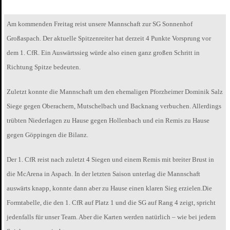
Am kommenden Freitag reist unsere Mannschaft zur SG Sonnenhof
Großaspach. Der aktuelle Spitzenreiter hat derzeit 4 Punkte Vorsprung vor
dem 1. CfR. Ein Auswärtssieg würde also einen ganz großen Schritt in
Richtung Spitze bedeuten.
Zuletzt konnte die Mannschaft um den ehemaligen Pforzheimer Dominik Salz
Siege gegen Oberachern, Mutschelbach und Backnang verbuchen. Allerdings
trübten Niederlagen zu Hause gegen Hollenbach und ein Remis zu Hause
gegen Göppingen die Bilanz.
Der 1. CfR reist nach zuletzt 4 Siegen und einem Remis mit breiter Brust in
die McArena in Aspach. In der letzten Saison unterlag die Mannschaft
auswärts knapp, konnte dann aber zu Hause einen klaren Sieg erzielen.Die
Formtabelle, die den 1. CfR auf Platz 1 und die SG auf Rang 4 zeigt, spricht
jedenfalls für unser Team. Aber die Karten werden natürlich – wie bei jedem