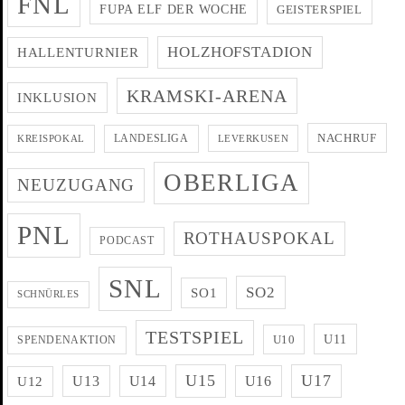
FNL
FUPA ELF DER WOCHE
GEISTERSPIEL
HOLZHOFSTADION
HALLENTURNIER
KRAMSKI-ARENA
INKLUSION
NACHRUF
LANDESLIGA
KREISPOKAL
LEVERKUSEN
OBERLIGA
NEUZUGANG
PNL
ROTHAUSPOKAL
PODCAST
SNL
SO2
SO1
SCHNÜRLES
TESTSPIEL
U11
U10
SPENDENAKTION
U15
U17
U13
U14
U16
U12