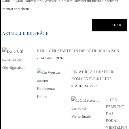
Name, E-Mail-Adresse und Website in diesem Browser für meinen nächsten
mmentar speichern.
AKTUELLE BEITRÄGE
DER 1. CFR STARTET IN DIE OBERLIGASAISON
7. AUGUST 2026
EIN WORT ZU UNSERER
KOMMENTAR-KULTUR
5. AUGUST 2026
1. CFR
ERREICHT
DAS
POKAL-
VIERTELFIN