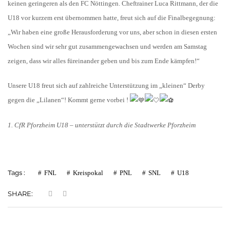
keinen geringeren als den FC Nöttingen. Cheftrainer Luca Rittmann, der die
U18 vor kurzem erst übernommen hatte, freut sich auf die Finalbegegnung:
„Wir haben eine große Herausforderung vor uns, aber schon in diesen ersten
Wochen sind wir sehr gut zusammengewachsen und werden am Samstag
zeigen, dass wir alles füreinander geben und bis zum Ende kämpfen!“
Unsere U18 freut sich auf zahlreiche Unterstützung im „kleinen“ Derby
gegen die „Lilanen“! Kommt gerne vorbei !
1. CfR Pforzheim U18 – unterstützt durch die Stadtwerke Pforzheim
Tags :
FNL
Kreispokal
PNL
SNL
U18
SHARE: