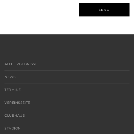
ALLE ERGEBNISSE
NEWS
TERMINE
VEREINSSEITE
CLUBHAUS
STADION