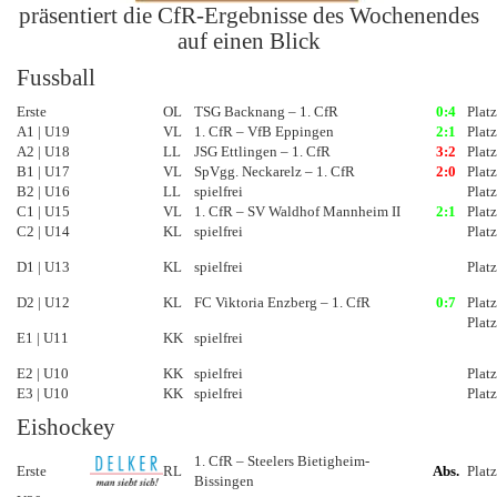
präsentiert die CfR-Ergebnisse des Wochenendes
auf einen Blick
Fussball
Erste
OL
TSG Backnang – 1. CfR
0:4
Platz
A1 | U19
VL
1. CfR – VfB Eppingen
2:1
Platz
A2 | U18
LL
JSG Ettlingen – 1. CfR
3:2
Platz
B1 | U17
VL
SpVgg. Neckarelz – 1. CfR
2:0
Plat
B2 | U16
LL
spielfrei
Plat
C1 | U15
VL
1. CfR – SV Waldhof Mannheim II
2:1
Platz
C2 | U14
KL
spielfrei
Platz
D1 | U13
KL
spielfrei
Platz
D2 | U12
KL
FC Viktoria Enzberg – 1. CfR
0:7
Platz
Platz
E1 | U11
KK
spielfrei
E2 | U10
KK
spielfrei
Platz
E3 | U10
KK
spielfrei
Platz
Eishockey
1. CfR – Steelers Bietigheim-
Erste
RL
Abs.
Platz
Bissingen