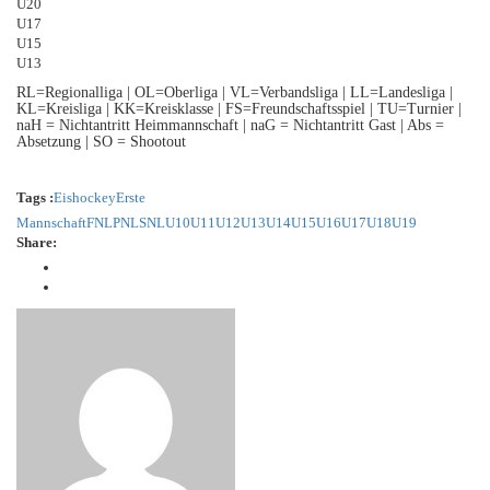
U20
U17
U15
U13
RL=Regionalliga | OL=Oberliga | VL=Verbandsliga | LL=Landesliga |
KL=Kreisliga | KK=Kreisklasse | FS=Freundschaftsspiel | TU=Turnier |
naH = Nichtantritt Heimmannschaft | naG = Nichtantritt Gast | Abs =
Absetzung | SO = Shootout
Tags :
Eishockey
Erste
Mannschaft
FNL
PNL
SNL
U10
U11
U12
U13
U14
U15
U16
U17
U18
U19
Share: