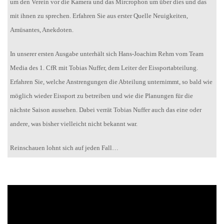
um den Verein vor die Kamera und das Mircrophon um über dies und das
mit ihnen zu sprechen. Erfahren Sie aus erster Quelle Neuigkeiten,
Amüsantes, Anekdoten.
In unserer ersten Ausgabe unterhält sich Hans-Joachim Rehm vom Team
Media des 1. CfR mit Tobias Nuffer, dem Leiter der Eissportabteilung.
Erfahren Sie, welche Anstrengungen die Abteilung unternimmt, so bald wie
möglich wieder Eissport zu betreiben und wie die Planungen für die
nächste Saison aussehen. Dabei verrät Tobias Nuffer auch das eine oder
andere, was bisher vielleicht nicht bekannt war.
Reinschauen lohnt sich auf jeden Fall…