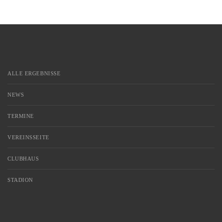
ALLE ERGEBNISSE
NEWS
TERMINE
VEREINSSEITE
CLUBHAUS
STADION