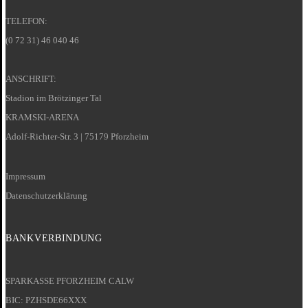
TELEFON:
(0 72 31) 46 040 46
ANSCHRIFT:
Stadion im Brötzinger Tal
KRAMSKI-ARENA
Adolf-Richter-Str. 3 | 75179 Pforzheim
Impressum
Datenschutzerklärung
BANKVERBINDUNG
SPARKASSE PFORZHEIM CALW
BIC: PZHSDE66XXX