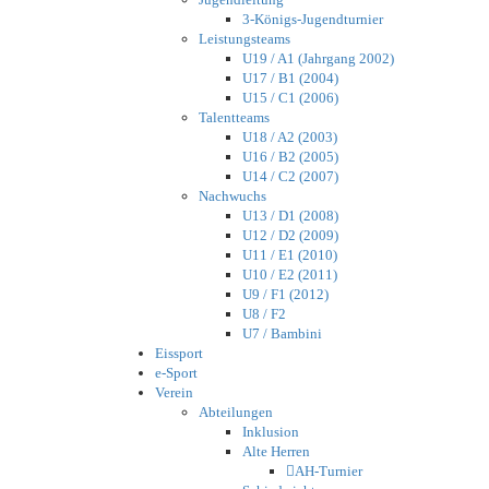
3-Königs-Jugendturnier
Leistungsteams
U19 / A1 (Jahrgang 2002)
U17 / B1 (2004)
U15 / C1 (2006)
Talentteams
U18 / A2 (2003)
U16 / B2 (2005)
U14 / C2 (2007)
Nachwuchs
U13 / D1 (2008)
U12 / D2 (2009)
U11 / E1 (2010)
U10 / E2 (2011)
U9 / F1 (2012)
U8 / F2
U7 / Bambini
Eissport
e-Sport
Verein
Abteilungen
Inklusion
Alte Herren
AH-Turnier