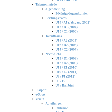
Talentschmiede
Jugendleitung
3-Königs-Jugendturnier
Leistungsteams
U19 / A1 (Jahrgang 2002)
U17 / B1 (2004)
U15 / C1 (2006)
Talentteams
U18 / A2 (2003)
U16 / B2 (2005)
U14 / C2 (2007)
Nachwuchs
U13 / D1 (2008)
U12 / D2 (2009)
U11 / E1 (2010)
U10 / E2 (2011)
U9 / F1 (2012)
U8 / F2
U7 / Bambini
Eissport
e-Sport
Verein
Abteilungen
Inklusion