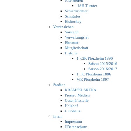
Alte Herren
AH-Turnier
Schiedsrichter
Schnürles
Eishockey
Vereinsleben
Vorstand
Verwaltungsrat
Ehrenrat
Mitgliedschaft
Historie
1. CfR Pforzheim 1896
Saison 2015/2016
Saison 2016/2017
1. FC Pforzheim 1896
VfR Pforzheim 1897
Stadion
KRAMSKI-ARENA
Presse / Medien
Geschäftsstelle
Holzhof
Clubhaus
Intern
Impressum
Datenschutz