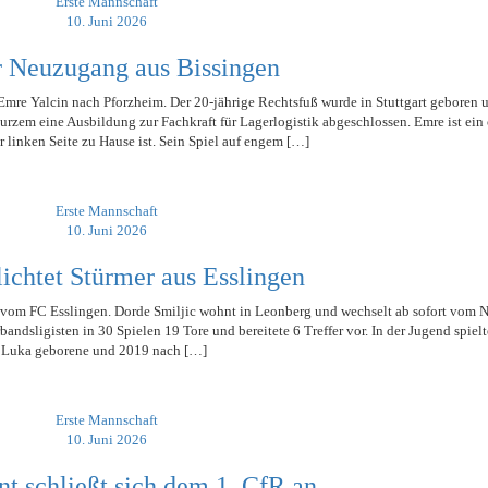
Erste Mannschaft
10. Juni 2026
r Neuzugang aus Bissingen
mre Yalcin nach Pforzheim. Der 20-jährige Rechtsfuß wurde in Stuttgart geboren
kurzem eine Ausbildung zur Fachkraft für Lagerlogistik abgeschlossen. Emre ist ein 
er linken Seite zu Hause ist. Sein Spiel auf engem […]
Erste Mannschaft
10. Juni 2026
lichtet Stürmer aus Esslingen
vom FC Esslingen. Dorde Smiljic wohnt in Leonberg und wechselt ab sofort vom N
bandsligisten in 30 Spielen 19 Tore und bereitete 6 Treffer vor. In der Jugend spielt
 Luka geborene und 2019 nach […]
Erste Mannschaft
10. Juni 2026
nt schließt sich dem 1. CfR an