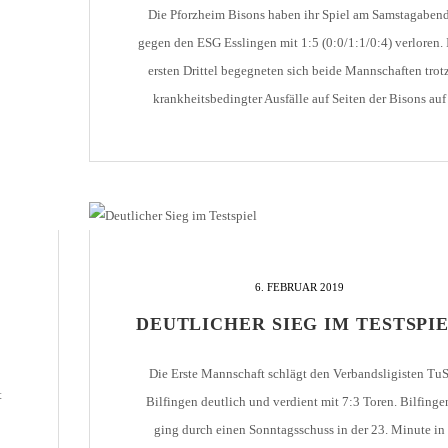
Die Pforzheim Bisons haben ihr Spiel am Samstagaben
gegen den ESG Esslingen mit 1:5 (0:0/1:1/0:4) verloren.
ersten Drittel begegneten sich beide Mannschaften trot
krankheitsbedingter Ausfälle auf Seiten der Bisons auf
Augenhöhe. Beide Mannschaften erspielten sich gute
Torchancen, doch nach 20 Minuten ging es torlos in di
Kabinen. Die Bisons wurden im Mittelabschnitt stärker
Esslingen […]
6. FEBRUAR 2019
DEUTLICHER SIEG IM TESTSPI
Die Erste Mannschaft schlägt den Verbandsligisten Tu
t
Bilfingen deutlich und verdient mit 7:3 Toren. Bilfinge
ging durch einen Sonntagsschuss in der 23. Minute in